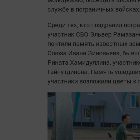
службе в пограничных войсках
Среди тех, кто поздравил пог
участник СВО Эльвер Рамазано
почтили память известных зем
Союза Ивана Зиновьева, бывше
Рината Хамидуллина, участник
Гайнутдинова. Память ушедших
участники возложили цветы к 