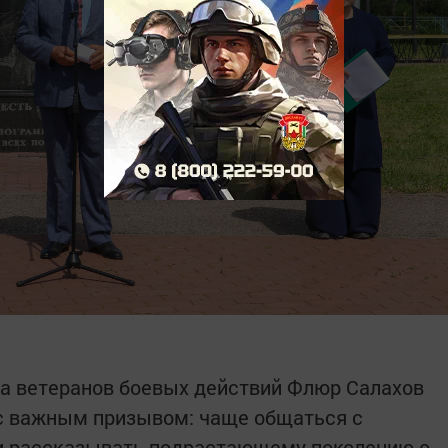
та ветеранов боевых действий Флюр Салахов
с важным призывом: чаще общаться с
и рассказывать подрастающему поколению о