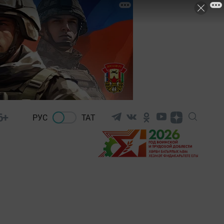
6+
РУС
ТАТ