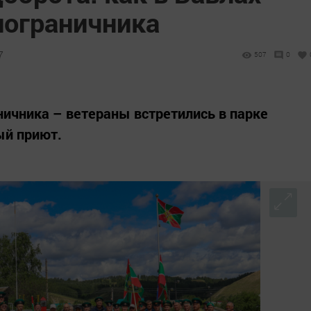
пограничника
7
507
0
ничника – ветераны встретились в парке
ый приют.