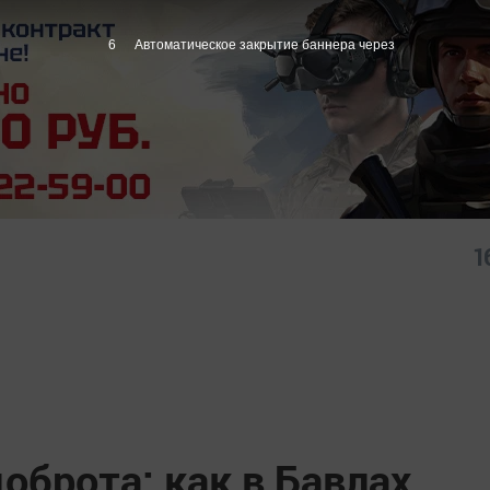
4
Автоматическое закрытие баннера через
1
доброта: как в Бавлах