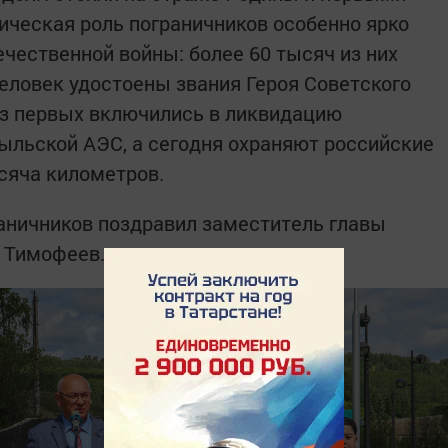
рическая роль пограничников особенно ярко
чественной войны: более 60 тысяч из них
человек удостоены звания Героя Советского
из первых включились в ликвидацию
ыльской АЭС, а сегодня охраняют российские
сяча километров.
аничников поздравил заместитель главы
 Тимофеев.