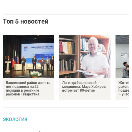
Топ 5 новостей
Бавлинский район за пять
Легенда бавлинской
Жители
лет поднялся на 22
медицины: Марс Хабиров
района
позиции в рейтинге
встречает 80‑летие
поддер
районов Татарстана
– участ
ЭКОЛОГИЯ