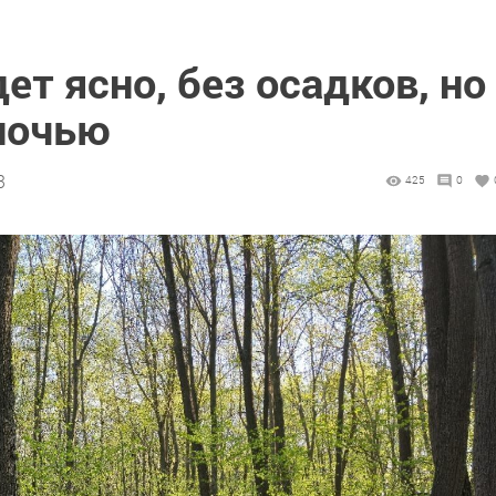
ет ясно, без осадков, но
ночью
3
425
0