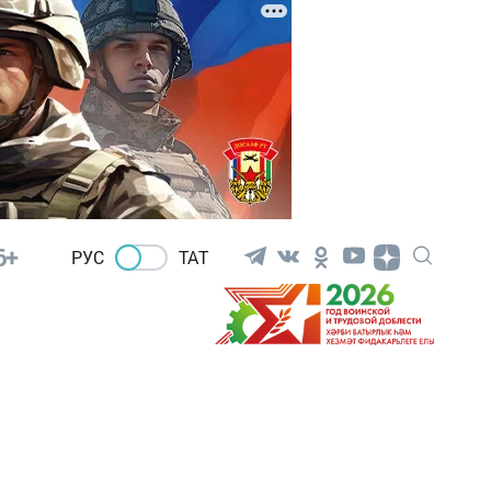
6+
РУС
ТАТ