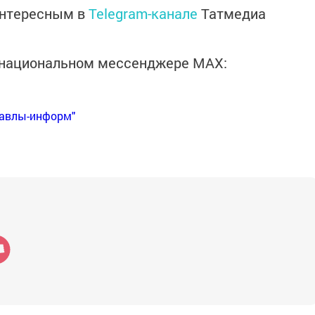
интересным в
Telegram-канале
Татмедиа
в национальном мессенджере MАХ:
Бавлы-информ"