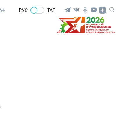
6+
РУС
ТАТ
0