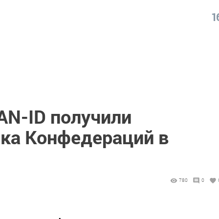
1
AN-ID получили
ка Конфедераций в
780
0