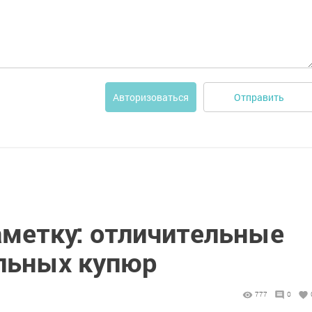
Отправить
Авторизоваться
аметку: отличительные
льных купюр
777
0