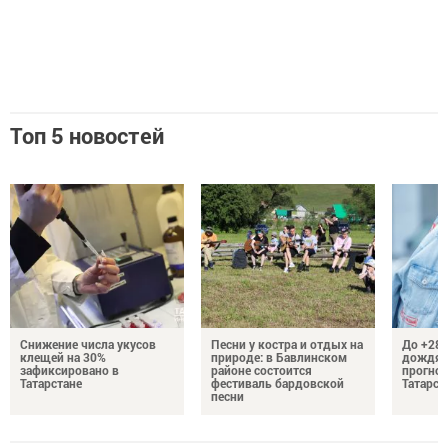
Топ 5 новостей
Снижение числа укусов
Песни у костра и отдых на
До +28 
клещей на 30%
природе: в Бавлинском
дождям
зафиксировано в
районе состоится
прогноз
Татарстане
фестиваль бардовской
Татарст
песни