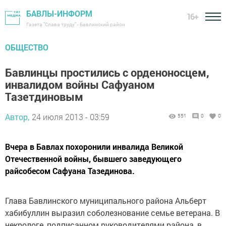
БАВЛЫ-ИНФОРМ
16+
Газета "Слава труду" - Бавлинский район
ОБЩЕСТВО
Бавлинцы простились с орденоносцем,
инвалидом войны Сафуаном
Тазетдиновым
Автор,
24 июля 2013 - 03:59
551
0
0
Вчера в Бавлах похоронили инвалида Великой
Отечественной войны, бывшего заведующего
райсобесом Сафуана Тазединова.
Глава Бавлинского муниципального района Альберт
хабибуллин выразил соболезнование семье ветерана. В
некрологе, подписанном руководителями района, в