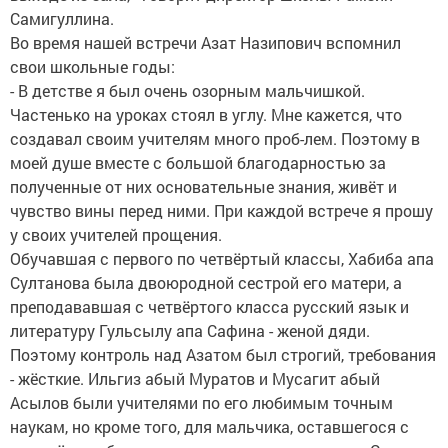
Самигуллина.
Во время нашей встречи Азат Назипович вспомнил
свои школьные годы:
- В детстве я был очень озорным мальчишкой.
Частенько на уроках стоял в углу. Мне кажется, что
создавал своим учителям много проб-лем. Поэтому в
моей душе вместе с большой благодарностью за
полученные от них основательные знания, живёт и
чувство вины перед ними. При каждой встрече я прошу
у своих учителей прощения.
Обучавшая с первого по четвёртый классы, Хабиба апа
Султанова была двоюродной сестрой его матери, а
преподававшая с четвёртого класса русский язык и
литературу Гульсылу апа Сафина - женой дяди.
Поэтому контроль над Азатом был строгий, требования
- жёсткие. Ильгиз абый Муратов и Мусагит абый
Асылов были учителями по его любимым точным
наукам, но кроме того, для мальчика, оставшегося с