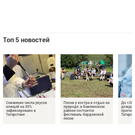
Топ 5 новостей
Снижение числа укусов
Песни у костра и отдых на
До +28 
клещей на 30%
природе: в Бавлинском
дождям
зафиксировано в
районе состоится
прогноз
Татарстане
фестиваль бардовской
Татарст
песни