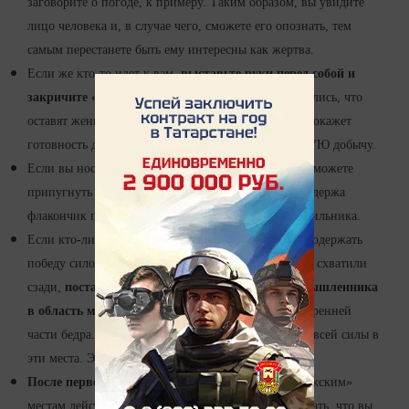
заговорите о погоде, к примеру. Таким образом, вы увидите
лицо человека и, в случае чего, сможете его опознать, тем
самым перестанете быть ему интересны как жертва.
Если же кто-то идет к вам,
выставьте руки перед собой и
закричите «Стой!».
Многие насильники признавались, что
оставят женщину в покое, если она закричит или покажет
готовность дать отпор. Помните! Они ищут ЛЁГКУЮ добычу.
Если вы носите с собой
перцовый баллончик,
вы можете
припугнуть насильника, предупредив его об этом, держа
флакончик перед собой. Это поможет сдержать насильника.
Если кто-либо нападёт на вас, вы вряд ли сможете одержать
победу силой, но вот хитростью - вполне. Если вас схватили
сзади,
постарайтесь очень сильно ударить злоумышленника
в область между подмышкой и локтем,
или внутренней
части бедра. Можете попробовать ударить себя изо всей силы в
эти места. Это действительно больно!
После первого удара цельтесь в пах.
Удар по «мужским»
местам действительно болезненный. Можно подумать, что вы