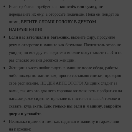
Если грабитель требует ваш
кошелёк или сумку,
не
передавайте их ему, а отбросьте подальше. Пока он пойдёт за
ними,
БЕГИТЕ СЛОМЯ ГОЛОВУ В ДРУГОМ
НАПРАВЛЕНИИ!
Если вас затолкали в багажник,
выбейте фару, просуньте
руку в отверстие и машите как безумная. Похититель этого не
увидит, но вот другие водители вполне могут заметить. Это не
раз спасало жизни десятков женщин.
Женщины часто любят сидеть в машине после обеда, работы
либо похода по магазинам, просто составляя списки, проверяя
своё расписание. НЕ ДЕЛАЙТЕ ЭТОГО! Хищник следит за
вами, так что это для него хорошая возможность пробраться на
пассажирское сидение, приставить пистолет к вашей голове и
сказать, куда ехать.
Как только вы сели в машину, закройте
двери и уезжайте.
Несколько правил о том, как садиться в машину в гараже или
на парковке: