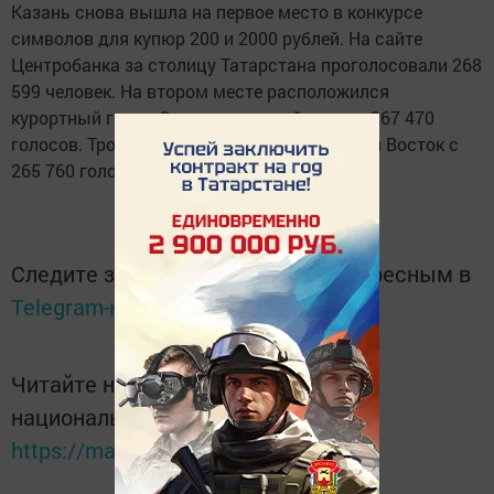
Казань снова вышла на первое место в конкурсе
символов для купюр 200 и 2000 рублей. На сайте
Центробанка за столицу Татарстана проголосовали 268
599 человек. На втором месте расположился
курортный город Сочи, за который отдали 267 470
голосов. Тройку лидеров замыкает Дальний Восток с
265 760 голосами.
Следите за самым важным и интересным в
Telegram-канале
Татмедиа
Читайте новости Татарстана в
национальном мессенджере MАХ:
https://max.ru/tatmedia