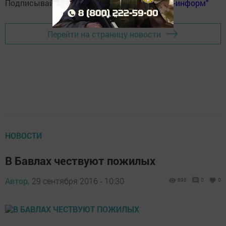
Подписывайтесь на
телеграм-канал "Бавлы-информ"
Перейти на страницу новости
НОВОСТИ
В Бавлах чествуют пожилых
Автор,
29 сентября 2016 - 10:30
898
0
0