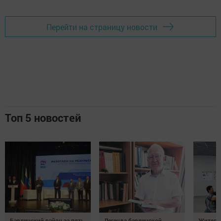
Перейти на страницу новости
Топ 5 новостей
Бавлинский район за пять
Легенда бавлинской
Жители