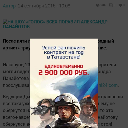
Автор,
24 сентября 2016 - 19:08
986
0
0
После пяти лет забвения финалист шоу «Народный
артист» триумфально вернулся на телевидение.
Накануне, 23 сентября в эфире шоу «Голос» зрители
могли видеть шикарное выступление Александра
Панайотова на так называемых «слепых»
прослушиваниях в пятый сезон, сообщает
dni24.com
.
Ведущий Дмитрий Нагиев спросил у певца, страшно ли
всё-таки уже состоявшемуся артисту, что к нему не
обернутся наставники. Александр ответил, что это
всего-навсего его работа. В результате к Панайотову
обернулся весь состав жюри и аплодировал стоя!