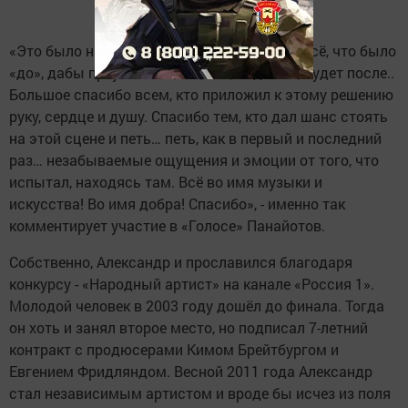
«Это было не простое решение.. Обнулить всё, что было
«до», дабы преумножить то, что, надеюсь, будет после..
Большое спасибо всем, кто приложил к этому решению
руку, сердце и душу. Спасибо тем, кто дал шанс стоять
на этой сцене и петь… петь, как в первый и последний
раз… незабываемые ощущения и эмоции от того, что
испытал, находясь там. Всё во имя музыки и
искусства! Во имя добра! Спасибо», - именно так
комментирует участие в «Голосе» Панайотов.
Собственно, Александр и прославился благодаря
конкурсу - «Народный артист» на канале «Россия 1».
Молодой человек в 2003 году дошёл до финала. Тогда
он хоть и занял второе место, но подписал 7-летний
контракт с продюсерами Кимом Брейтбургом и
Евгением Фридляндом. Весной 2011 года Александр
стал независимым артистом и вроде бы исчез из поля