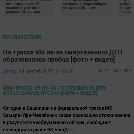
лет поднялся на 22
медицины: Марс Хабиров
района
позиции в рейтинге
встречает 80‑летие
поддер
районов Татарстана
– участ
ПРОИСШЕСТВИЯ
На трассе М5 из-за смертельного ДТП
образовалась пробка [фото + видео]
Автор,
24 сентября 2016 - 18:30
1404
0
0
Сегодня в Башкирии на федеральной трассе М5
Самара-Уфа-Челябинск снова произошло столкновение
в результате необдуманного обгона, сообщают
очевидцы в группе ВК БашДТП.