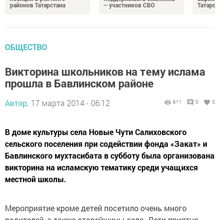
районов Татарстана
– участников СВО
Татарст
ОБЩЕСТВО
Викторина школьников на тему ислама
прошла в Бавлинском районе
Автор,
17 марта 2014 - 06:12
811
0
0
В доме культуры села Новые Чути Салиховского
сельского поселения при содействии фонда «Закат» и
Бавлинского мухтасибата в субботу была организована
викторина на исламскую тематику среди учащихся
местной школы.
Мероприятие кроме детей посетило очень много
родителей, а также старейшины села. Дети приятно