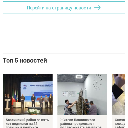
Перейти на страницу новости
Топ 5 новостей
Бавлинский район за пять
Жители Бавлинского
Снижени
лет поднялся на 22
района продолжают
клещей
позиции в рейтинге
поддерживать земляков
зафикс