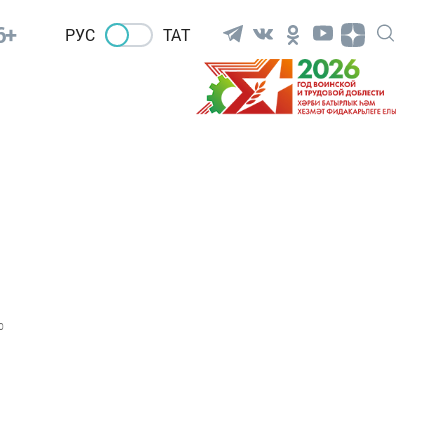
6+
РУС
ТАТ
0