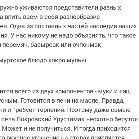
дружно уживаются представители разных
а впитываем в себя разнообразие
ев. Одна из составных частей наследия наших
ня. У нас никому не надо объяснять, что такое
и перемяч, бавырсак или очпочмак.
муртское блюдо кокро мульы.
тся всего из двух компонентов - муки и яиц.
сным. Готовится в печи на масле. Правда,
ни и требует терпения. Поэтому даже самые
села Покровский Урустамак неохотно берутся
 Может и не получиться. И тогда приходится
это вкусное угощение на столах появляется