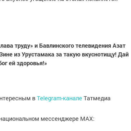
лава труду» и Бавлинского телевидения Азат
Зине из Урустамака за такую вкуснотищу! Дай
бог ей здоровья!»
интересным в
Telegram-канале
Татмедиа
в национальном мессенджере MАХ: