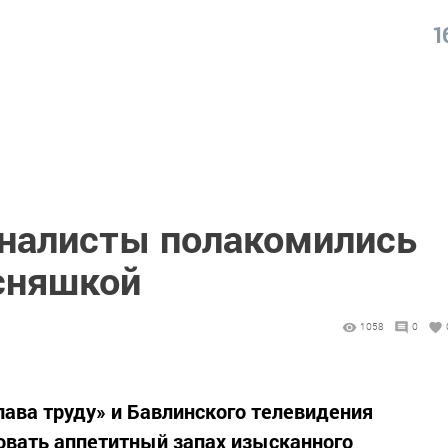
1
налисты полакомились
сняшкой
1058
0
лава труду» и Бавлинского телевидения
овать аппетитный запах изысканного