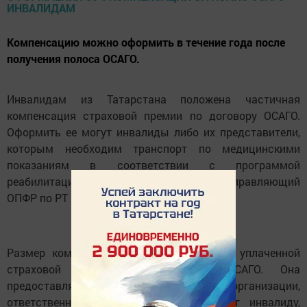
Компенсацию можно оформить в течение года после
получения полоса ОСАГО.
Инвалидам из Татарстана положена частичная
компенсация страховой премии по договору ОСАГО.
Оформить ее могут инвалиды либо их представители,
которым необходим транспорт по медицинскими
показаниям в соответствии с программой
реабилитации или абилитации, объяснил управляющий
ОПФР по РТ Эдурад Вафин.
Размер компенсации составляет 50% от уплаченной
страховой премии по договору ОСАГО. Она
предоставляется автоматически, если все организации,
ответственные за предоставление услуг инвалиду,