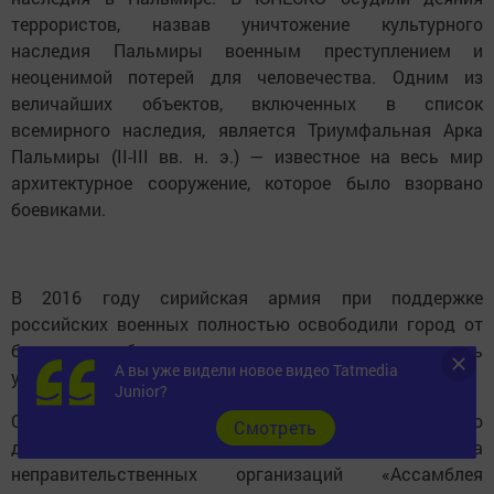
террористов, назвав уничтожение культурного
наследия Пальмиры военным преступлением и
неоценимой потерей для человечества. Одним из
величайших объектов, включенных в список
всемирного наследия, является Триумфальная Арка
Пальмиры (II-III вв. н. э.) — известное на весь мир
архитектурное сооружение, которое было взорвано
боевиками.
В 2016 году сирийская армия при поддержке
российских военных полностью освободили город от
боевиков, и благодаря которым удалось сохранить
А вы уже видели новое видео Tatmedia
уникальный «музей под открытым небом».
Junior?
Организатором Конференции является Комиссия РФ по
Cмотреть
делам ЮНЕСКО при поддержке Международного союза
неправительственных организаций «Ассамблея