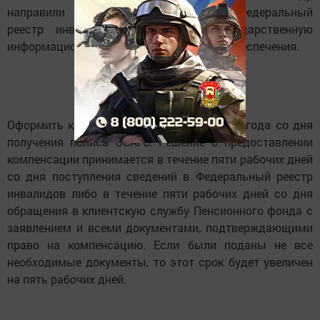
направили необходимые сведения в Федеральный
реестр инвалидов и в Единую государственную
информационную систему социального обеспечения.
Оформить компенсацию можно в течение года со дня
получения полиса ОСАГО. Решение о предоставлении
компенсации принимается в течение пяти рабочих дней
со дня поступления сведений в Федеральный реестр
инвалидов либо в течение пяти рабочих дней со дня
обращения в клиентскую службу Пенсионного фонда с
заявлением и всеми документами, подтверждающими
право на компенсацию. Если были поданы не все
необходимые документы, то этот срок будет увеличен
на пять рабочих дней.