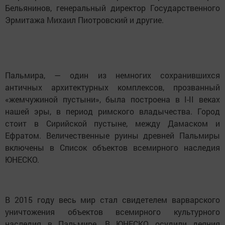
Бельянинов, генеральный директор Государственного
Эрмитажа Михаил Пиотровский и другие.
Пальмира, — один из немногих сохранившихся
античных архитектурных комплексов, прозванный
«жемчужиной пустыни», была построена в I-II веках
нашей эры, в период римского владычества. Город
стоит в Сирийской пустыне, между Дамаском и
Ефратом. Величественные руины древней Пальмиры
включены в Список объектов всемирного наследия
ЮНЕСКО.
В 2015 году весь мир стал свидетелем варварского
уничтожения объектов всемирного культурного
наследия в Пальмире. В ЮНЕСКО осудили деяния