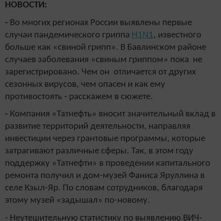
НОВОСТИ:
-
Во многих регионах России выявлены первые
случаи пандемического гриппа
H1N1
, известного
больше как
«
свиной грипп
»
. В Бавлинском районе
случаев заболевания
«
свиным гриппом
»
пока не
зарегистрировано. Чем он отличается от других
сезонных вирусов, чем опасен и как ему
противостоять - расскажем в сюжете.
-
Компания
«
Татнефт
ь
»
вносит значительный вклад в
развитие территорий деятельности, направляя
инвестиции через грантовые программы, которые
затрагивают различные сферы. Так, в этом году
поддержку «Татнефти» в проведении капитального
ремонта получил и дом-музей Фаниса Яруллина в
селе Кзыл-Яр. По словам сотрудников, благодаря
этому музей «задышал» по-новому.
- Неутешительную статистику по выявлению ВИЧ-