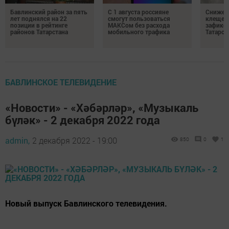
Бавлинский район за пять
С 1 августа россияне
Снижени
лет поднялся на 22
смогут пользоваться
клещей
позиции в рейтинге
МАКСом без расхода
зафикс
районов Татарстана
мобильного трафика
Татарст
БАВЛИНСКОЕ ТЕЛЕВИДЕНИЕ
«Новости» - «Хәбәрләр», «Музыкаль
бүләк» - 2 декабря 2022 года
admin,
2 декабря 2022 - 19:00
850
0
1
Новый выпуск Бавлинского телевидения.