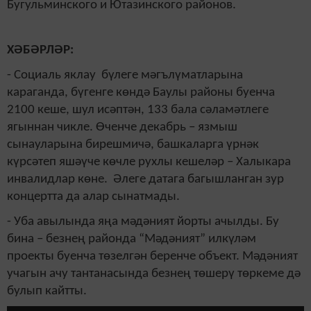
Бугульминского и Ютазинского районов.
Х
ӘБӘРЛӘР:
- Социаль яклау бүлеге мәгълүматларына
караганда, бүгенге көндә Баулы районы буенча
2100 кеше, шул исәптән, 133 бала сәламәтлеге
ягыннан чикле. Өченче декабрь – язмыш
сынауларына бирешмичә, башкаларга үрнәк
күрсәтеп яшәүче көчле рухлы кешеләр – Халыкара
инвалидлар көне. Әлеге датага багышланган зур
концертта да алар сынатмады.
- Уба авылында яңа мәдәният йорты ачылды. Бу
бина – безнең районда “Мәдәният” илкүләм
проекты буенча төзелгән беренче объект. Мәдәният
учагын ачу тантанасында безнең төшерү төркеме дә
булып кайтты.