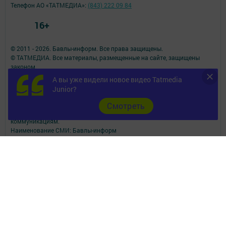
Телефон АО «ТАТМЕДИА»:
(843) 222 09 84
16+
© 2011 - 2026. Бавлы-информ. Все права защищены.
© ТАТМЕДИА. Все материалы, размещенные на сайте, защищены
законом.
Перепечатка, воспроизведение и распространение в любом объеме
А вы уже видели новое видео Tatmedia
информации,
Junior?
размещенной на сайте, возможна только с письменного согласия
редакций СМИ.
Cмотреть
При поддержке Республиканского агентства по печати и массовым
коммуникациям.
Наименование СМИ: Бавлы-информ
№ записи о регистрации СМИ, дата: ЭЛ № ФС 77 - 73781 от 12.10.2018
СМИ зарегистрированно Федеральной службой по надзору в сфере
связи,
информационных технологий и массовых коммуникаций
ФИО главного редактора: Кандаурова Мария Сергеевна
Адрес редакции: 423930, Российская Федерация, Республика
Татарстан, Бавлинский район, г.Бавлы, ул.Пионерская, д. 9
Телефон редакции: 5-64-47 (приемная)
Сообщить о фактах коррупции можно на эл.адрес редакции:
slava_trudu@bk.ru