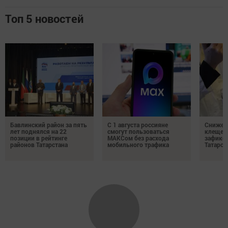
Топ 5 новостей
Бавлинский район за пять
С 1 августа россияне
Снижени
лет поднялся на 22
смогут пользоваться
клещей
позиции в рейтинге
МАКСом без расхода
зафикс
районов Татарстана
мобильного трафика
Татарст