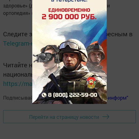
здоровье» (до 02.12.2018 ), «Травматология и
ортопедия» (до 20.01.2017).
Следите за самым важным и интересным в
Telegram-канале
Татмедиа
Читайте новости Татарстана в
национальном мессенджере MАХ:
https://max.ru/tatmedia
Подписывайтесь на
телеграм-канал "Бавлы-информ"
Перейти на страницу новости