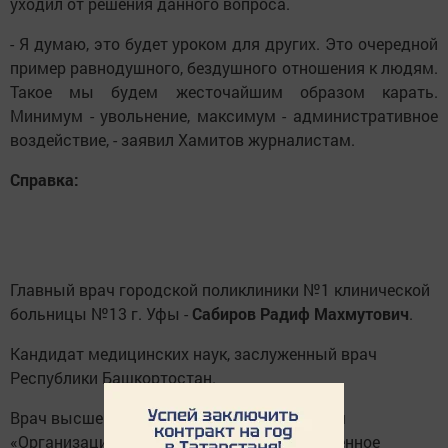
уходил от решения данного вопроса.
- Я думаю, это будет уроком для других. Это очередной
пример равнодушного, бездушного отношения к людям.
Такое мы будем жесточайшим образом карать.
Минимум - увольнение, максимум - административное
воздействие, - заявил Хамитов журналистам.
Справка:
Главный врач городской поликлиники №1 клинической
больницы №13 г. Уфы -
Сабиров Радиф Махмутович
.
Кандидат медицинских наук, заслуженный врач
Республики Башкортостан.
Врач высшей категории по специальностям
«Организация здравоохранения и общественное