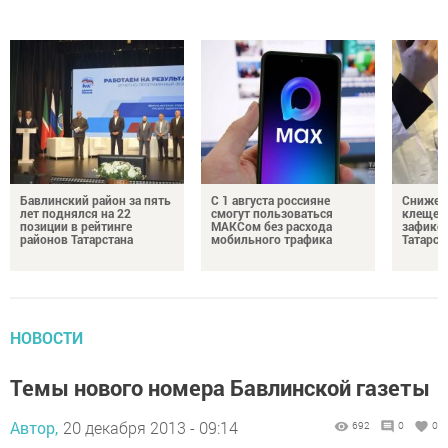
Бавлинский район за пять
С 1 августа россияне
Снижени
лет поднялся на 22
смогут пользоваться
клещей
позиции в рейтинге
МАКСом без расхода
зафикс
районов Татарстана
мобильного трафика
Татарст
НОВОСТИ
Темы нового номера Бавлинской газеты
Автор,
20 декабря 2013 - 09:14
692
0
0