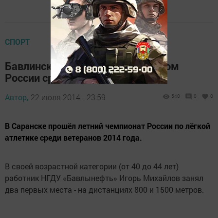
СПОРТ
Бавлинский бегун стал чемпионом
России среди ветеранов
Автор,
22 июля 2014 - 23:59
540
0
0
В Саранске прошёл летний чемпионат России по лёгкой
атлетике среди ветеранов 2014 года.
В своей возрастной категории (от 40 до 44 лет)
работник НГДУ «Бавлынефть» Игорь Михайлов занял
два первых места - на дистанциях 800 и 1500 метров.