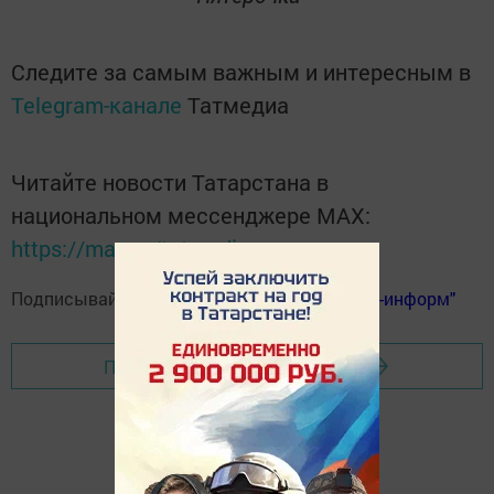
Следите за самым важным и интересным в
Telegram-канале
Татмедиа
Читайте новости Татарстана в
национальном мессенджере MАХ:
https://max.ru/tatmedia
Подписывайтесь на
телеграм-канал "Бавлы-информ"
Перейти на страницу новости