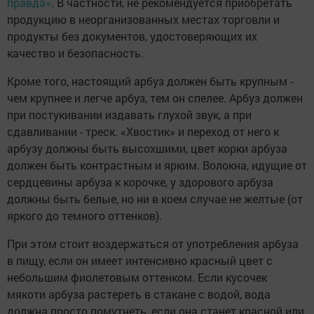
правда»
. В частности, не рекомендуется приобретать
продукцию в неорганизованных местах торговли и
продукты без документов, удостоверяющих их
качество и безопасность.
Кроме того, настоящий арбуз должен быть крупным -
чем крупнее и легче арбуз, тем он спелее. Арбуз должен
при постукивании издавать глухой звук, а при
сдавливании - треск. «Хвостик» и переход от него к
арбузу должны быть высохшими, цвет корки арбуза
должен быть контрастным и ярким. Волокна, идущие от
сердцевины арбуза к корочке, у здорового арбуза
должны быть белые, но ни в коем случае не желтые (от
яркого до темного оттенков).
При этом стоит воздержаться от употребления арбуза
в пищу, если он имеет интенсивно красный цвет с
небольшим фиолетовым оттенком. Если кусочек
мякоти арбуза растереть в стакане с водой, вода
должна просто помутнеть, если она станет красной или