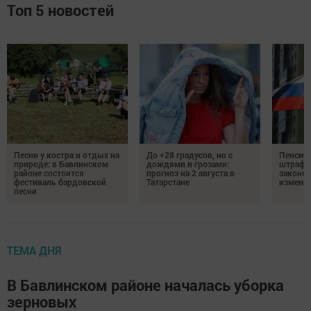
Топ 5 новостей
Песни у костра и отдых на
До +28 градусов, но с
Пенсии,
природе: в Бавлинском
дождями и грозами:
штрафы
районе состоится
прогноз на 2 августа в
законо
фестиваль бардовской
Татарстане
изменен
песни
ТЕМА ДНЯ
В Бавлинском районе началась уборка
зерновых