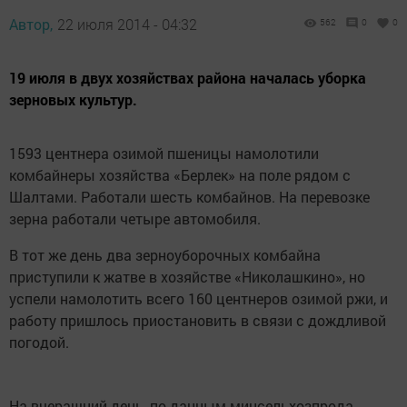
Автор,
22 июля 2014 - 04:32
562
0
0
19 июля в двух хозяйствах района началась уборка
зерновых культур.
1593 центнера озимой пшеницы намолотили
комбайнеры хозяйства «Берлек» на поле рядом с
Шалтами. Работали шесть комбайнов. На перевозке
зерна работали четыре автомобиля.
В тот же день два зерноуборочных комбайна
приступили к жатве в хозяйстве «Николашкино», но
успели намолотить всего 160 центнеров озимой ржи, и
работу пришлось приостановить в связи с дождливой
погодой.
На вчерашний день, по данным минсельхозпрода