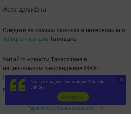
Фото: zpravda.ru
Следите за самым важным и интересным в
Telegram-канале
Татмедиа
Читайте новости Татарстана в
национальном мессенджере MАХ:
https://max.ru/tatmedia
А вы уже видели новое видео Tatmedia
Junior?
Подписывайтесь на
телеграм-канал "Бавлы-информ"
Cмотреть
Перейти на страницу новости