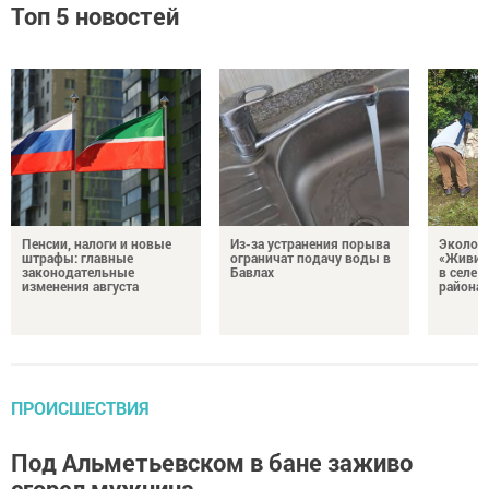
Топ 5 новостей
Пенсии, налоги и новые
Из-за устранения порыва
Эколог
штрафы: главные
ограничат подачу воды в
«Живи, 
законодательные
Бавлах
в селе 
изменения августа
района
ПРОИСШЕСТВИЯ
Под Альметьевском в бане заживо
сгорел мужчина