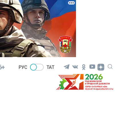
6+
РУС
ТАТ