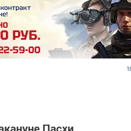
1
акануне Пасхи