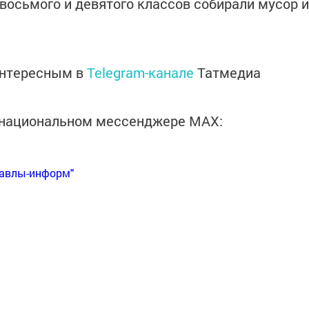
восьмого и девятого классов собирали мусор и
интересным в
Telegram-канале
Татмедиа
в национальном мессенджере MАХ:
Бавлы-информ"