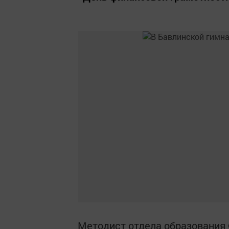
Методист отделa обрaзовaния