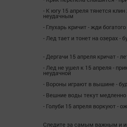
- К югу 15 апреля тянется кли
неудачным
- Глухарь кричит - жди богатог
- Лед тает и тонет на озерах - 
- Дергачи 15 апреля кричат - 
- Лед не ушел к 15 апреля - пр
неудачной
- Вороны играют в вышине - бу
- Вешние воды текут медленно 
- Голуби 15 апреля воркуют - о
Следите за самым важным и 