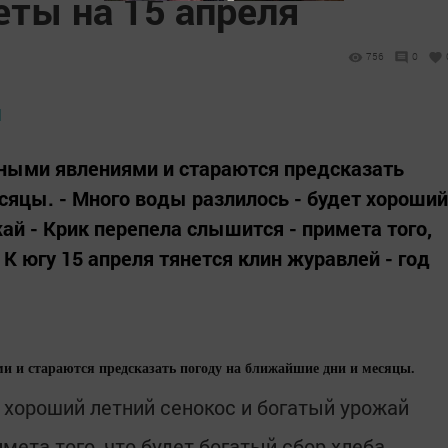
ты на 15 апреля
756
0
ными явлениями и стараются предсказать
сяцы. - Много воды разлилось - будет хороший
ай - Крик перепела слышится - примета того,
 К югу 15 апреля тянется клин журавлей - год
 и стараются предсказать погоду на ближайшие дни и месяцы.
т хороший летний сенокос и богатый урожай
имета того, что будет богатый сбор хлеба