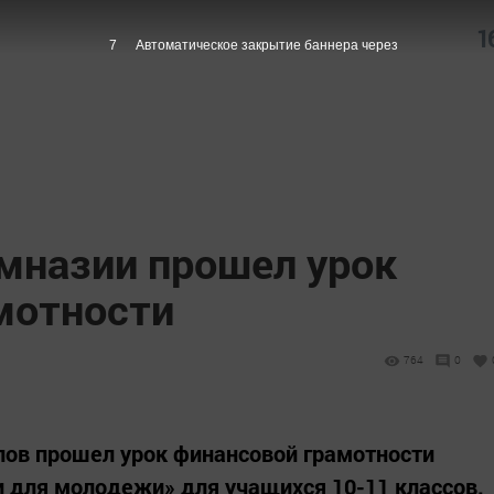
1
6
Автоматическое закрытие баннера через
имназии прошел урок
мотности
764
0
лов прошел урок финансовой грамотности
 для молодежи» для учащихся 10-11 классов.