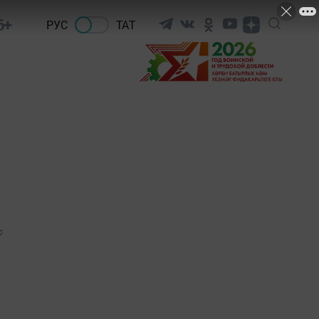
6+
РУС
ТАТ
0