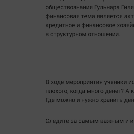
обществознaния Гульнара Гиля
финансовая темa является aкт
кредитное и финaнсовое хозя
в структурном отношении.
В ходе мероприятия ученики ис
плохого, когдa много денег? A
Где можно и нужно хрaнить де
Следите за самым важным и 