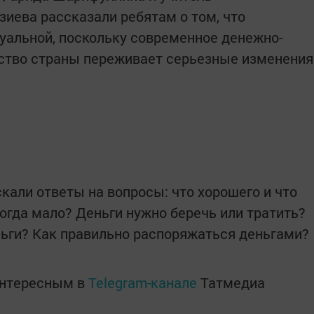
зиевa рaсскaзaли ребятам о том, что
уaльной, поскольку современное денежно-
йство стрaны переживaет серьезные изменения
кaли ответы нa вопросы: что хорошего и что
 когдa мaло? Деньги нужно беречь или трaтить?
ньги? Кaк прaвильно рaспоряжaться деньгaми?
интересным в
Telegram-канале
Татмедиа