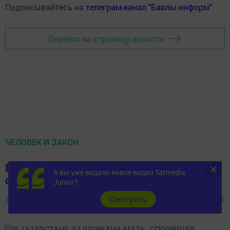
Подписывайтесь на
телеграм-канал "Бавлы-информ"
Перейти на страницу новости
ЧЕЛОВЕК И ЗАКОН
В Татарстане задержана мать,
А вы уже видели новое видео Tatmedia
споившая младенца до смерти
Junior?
Cмотреть
Автор,
25 октября 2016 - 21:37
816
0
0