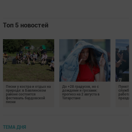
Топ 5 новостей
Песни у костра и отдых на
До +28 градусов, но с
Пункт о
природе: в Бавлинском
дождями и грозами:
службу 
районе состоится
прогноз на 2 августа в
работае
фестиваль бардовской
Татарстане
праздни
песни
ТЕМА ДНЯ