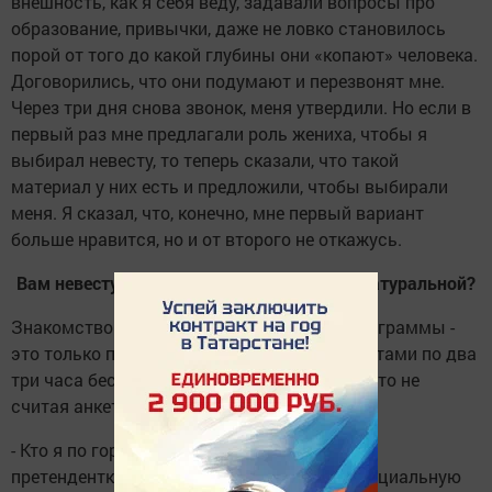
внешность, как я себя веду, задавали вопросы про
образование, привычки, даже не ловко становилось
порой от того до какой глубины они «копают» человека.
Договорились, что они подумают и перезвонят мне.
Через три дня снова звонок, меня утвердили. Но если в
первый раз мне предлагали роль жениха, чтобы я
выбирал невесту, то теперь сказали, что такой
материал у них есть и предложили, чтобы выбирали
меня. Я сказал, что, конечно, мне первый вариант
больше нравится, но и от второго не откажусь.
Вам невесту с силиконовой грудью или с натуральной?
Знакомство по «скайпу» с участниками программы -
это только прелюдия. До съемок с кандидатами по два
три часа беседует редакторы программы, это не
считая анкеты из 20 вопросов.
- Кто я по гороскопу, какие привычки, какую
претендентку я бы рассматривал, как потенциальную