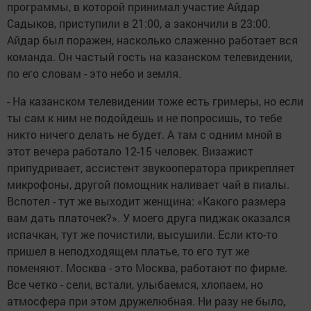
программы, в которой принимал участие Айдар
Садыков, приступили в 21:00, а закончили в 23:00.
Айдар был поражен, насколько слаженно работает вся
команда. Он частый гость на казанском телевидении,
по его словам - это небо и земля.
- На казанском телевидении тоже есть гримеры, но если
ты сам к ним не подойдешь и не попросишь, то тебе
никто ничего делать не будет. А там с одним мной в
этот вечера работало 12-15 человек. Визажист
припудривает, ассистент звукооператора прикрепляет
микрофоны, другой помощник наливает чай в пиалы.
Вспотел - тут же выходит женщина: «Какого размера
вам дать платочек?». У моего друга пиджак оказался
испачкан, тут же почистили, высушили. Если кто-то
пришел в неподходящем платье, то его тут же
поменяют. Москва - это Москва, работают по фирме.
Все четко - сели, встали, улыбаемся, хлопаем, но
атмосфера при этом дружелюбная. Ни разу не было,