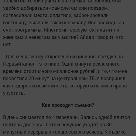
только бы герой приехал на съемки. Спросили, чем
удобно добираться - самолетом или поездом,
согласовали места, оплатили, забронировали
гостиницу, вызвали такси к вокзалу. Все расходы за
счет программы. Многие интересуются, платят ли
женихам и невестам за участие? Айдар говорит, что
нет.
- Для меня, скажу откровенно и цинично, поездка на
Первый канал - это пиар. Одна минута рекламного
времени стоит много миллионов рублей, и то, что мне
посвятили 20 минут на центральном ТВ, я воспринял
как подарок и возможность, которую я не имел права
упустить.
Как проходят съемки?
В день снимается по 4 передачи. Запись одной длится
полтора-два часа, потом ведущие уходят на 30-
минутный перерыв и так до самого вечера. К съемке