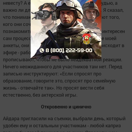
невесту? А если она будет с силиконовой грудью, а
важно ли для меня на каком боку она спит... Я сказал,
что понимаю, что это шоу и пусть приглашают того,
кого они сочтут нужным. Я готов с ними
познакомиться, пообщаться. Для меня был интересен
сам процесс съемок, а не невеста. На основе моей
анкеты, они написали сценарий. Все что происходит в
эфире - работа по сценарию, все вопросы
прописывают, чтобы не было неадекватной реакции.
Ничего неожиданного для участников там нет. Перед
записью инструктируют: «Если спросят про
образование, говорите это, спросят про семейную
жизнь - отвечайте так». Но просят вести себя
естественно, без актерской игры.
Откровенно и цинично
Айдара пригласили на съемки, выбрали день, который
удобен ему и остальным участникам - любой каприз