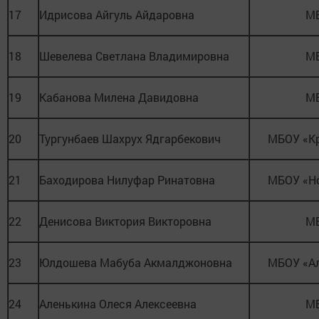
17
Идрисова Айгуль Айдаровна
М
18
Шевелева Светлана Владимировна
М
19
Кабанова Милена Давидовна
М
20
Тургунбаев Шахрух Ядгарбекович
МБОУ «К
21
Баходирова Нилуфар Ринатовна
МБОУ «Н
22
Денисова Виктория Викторовна
М
23
Юлдошева Мабуба Акмалджоновна
МБОУ «А
24
Аленькина Олеся Алексеевна
М