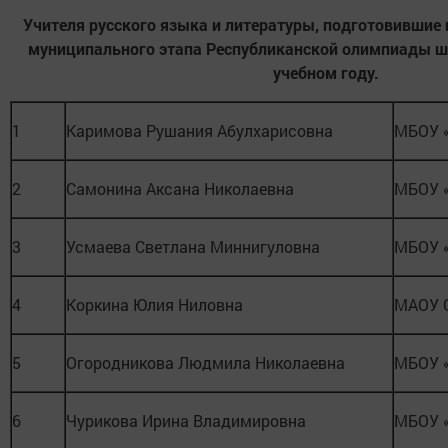
Учителя русского языка и литературы, подготовившие 
муниципального этапа Республиканской олимпиады ш
учебном году.
1
Каримова Рушания Абулхарисовна
МБОУ 
2
Самонина Аксана Николаевна
МБОУ 
3
Усмаева Светлана Миннигуловна
МБОУ 
4
Коркина Юлия Ниловна
МАОУ 
5
Огородникова Людмила Николаевна
МБОУ 
6
Чурикова Ирина Владимировна
МБОУ 