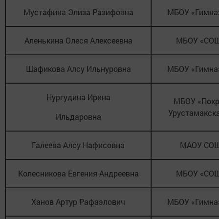
Мустафина Элиза Разифовна
МБОУ «Гимна
Аленькина Олеся Алексеевна
МБОУ «СО
Шафикова Алсу Ильнуровна
МБОУ «Гимна
Нургудина Ирина
МБОУ «Покр
Урустамакск
Ильдаровна
Галеева Алсу Нафисовна
МАОУ СО
Колесникова Евгения Андреевна
МБОУ «СО
Ханов Артур Рафаэлович
МБОУ «Гимна