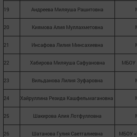
19
Андреева Миляуша Рашитовна
20
Киямова Алия Муллахметовна
21
Инсафова Лилия Минсахиевна
22
Хабирова Миляуша Сафуановна
МБОУ 
23
Вильданова Лилия Зуфаровна
24
Хайруллина Резида Кашфельмагановна
25
Шакирова Алия Лотфулловна
26
Шатанова Гулия Саетгалиевна
МБОУ «