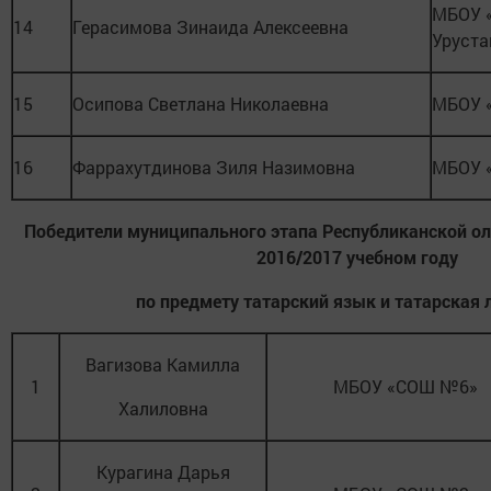
МБОУ «
14
Герасимова Зинаида Алексеевна
Уруст
15
Осипова Светлана Николаевна
МБОУ 
16
Фаррахутдинова Зиля Назимовна
МБОУ 
Победители муниципального этапа Республиканской о
2016/2017 учебном году
по предмету татарский язык и татарская 
Вагизова Камилла
1
МБОУ «СОШ №6»
Халиловна
Курагина Дарья