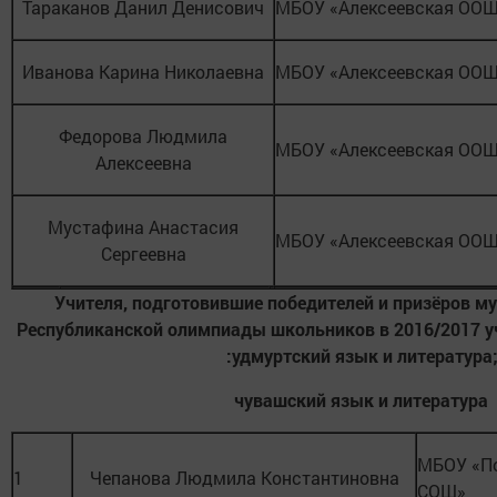
Тараканов Данил Денисович
МБОУ «Алексеевская ОО
Иванова Карина Николаевна
МБОУ «Алексеевская ОО
Федорова Людмила
МБОУ «Алексеевская ОО
Алексеевна
Мустафина Анастасия
МБОУ «Алексеевская ОО
Сергеевна
Учителя, подготовившие победителей и призёров м
Республиканской олимпиады школьников в 2016/2017 у
:удмуртский язык и литература;
чувашский язык и литература
МБОУ «По
1
Чепанова Людмила Константиновна
СОШ»