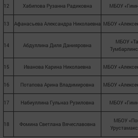
12
Хабипова Рузанна Радиковна
МБОУ «Гим
13
Афанасьева Александра Николаевна
МБОУ «Алексе
МБОУ «Та
14
Абдуллина Диля Данияровна
Тумбарлин
15
Иванова Карина Николаевна
МБОУ «Алексе
16
Потапова Арина Владимировна
МБОУ «Алексе
17
Набиуллина Гульназ Рузиловна
МБОУ «Гим
МБОУ «По
18
Фомина Светлана Вячеславовна
Урустамак