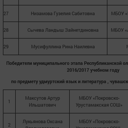
27
Низамова Гузелия Сабитовна
МБОУ «
28
Сычева Ландыш Зайнетдиновна
МБОУ «
29
Мусифуллина Рина Наилевна
Победители муниципального этапа Республиканской о
2016/2017 учебном году
по предмету удмуртский язык и литература , чувашс
Максутов Артур
МБОУ «Покровско-
1
Ильшатович
Урустамакская СОШ»
Лукьянова Оксана
МБОУ «Покровско-
2