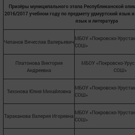
Призёры муниципального этапа Республиканской оли
2016/2017 учебном году по предмету удмуртский язык и
язык и литература
МБОУ «Покровско-Уруста
Чепанов Вячеслав Валерьевич
СОШ»
Платонова Виктория
МБОУ «Покровско-Урус
Андреевна
СОШ»
МБОУ «Покровско-Уруста
Тихонова Юлия Михайловна
СОШ»
МБОУ «Покровско-Уруста
Тараканова Валерия Игоревна
СОШ»