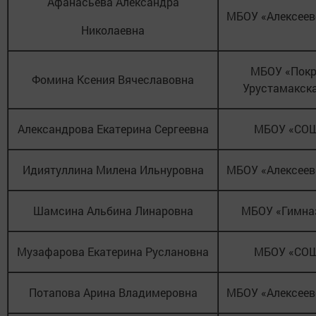
Афанасьева Александра
МБОУ «Алексее
Николаевна
МБОУ «Покр
Фомина Ксения Вячеславовна
Урустамакск
Александрова Екатерина Сергеевна
МБОУ «СО
Идиятуллина Милена Ильнуровна
МБОУ «Алексее
Шамсина Альбина Линаровна
МБОУ «Гимна
Музафарова Екатерина Руслановна
МБОУ «СО
Потапова Арина Владимеровна
МБОУ «Алексее