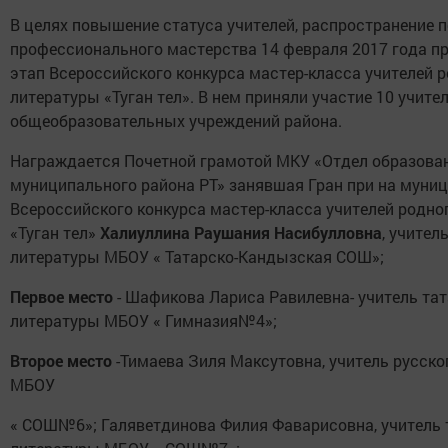
В целях повышение статуса учителей, распространение 
профессионального мастерства 14 февраля 2017 года 
этап Всероссийского конкурса мастер-класса учителей р
литературы «Туган тел». В нем приняли участие 10 учите
общеобразовательных учреждений района.
Награждается Почетной грамотой МКУ «Отдел образова
муниципального района РТ» занявшая Гран при на муни
Всероссийского конкурса мастер-класса учителей родно
«Туган тел»
Халиуллина Раушания Насибулловна
, учител
литературы МБОУ « Татарско-Кандызская СОШ»;
Первое место
- Шафикова Лариса Равилевна- учитель тат
литературы МБОУ « Гимназия№4»;
Второе место
-Тимаева Зиля Максутовна, учитель русско
МБОУ
« СОШ№6»; Галяветдинова Филия Фаварисовна, учитель 