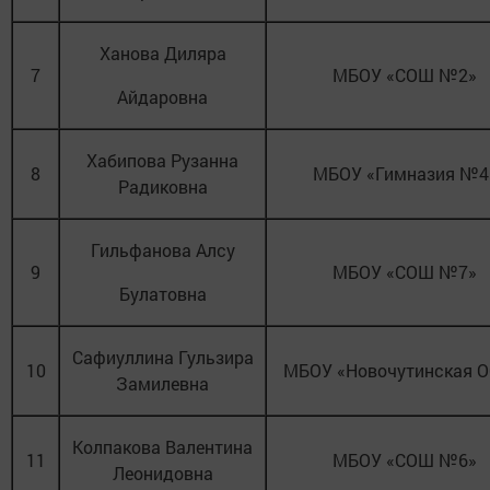
Ханова Диляра
7
МБОУ «СОШ №2»
Айдаровна
Хабипова Рузанна
8
МБОУ «Гимназия №4
Радиковна
Гильфанова Алсу
9
МБОУ «СОШ №7»
Булатовна
Сафиуллина Гульзира
10
МБОУ «Новочутинская 
Замилевна
Колпакова Валентина
11
МБОУ «СОШ №6»
Леонидовна