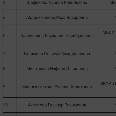
4
Шафикова Лариса Равильевна
МБ
5
Абдрахманова Роза Ядкаровна
МБОУ 
6
Халиуллина Раушания Насибулловна
7
Галимова Гульсум Ахмадулловна
8
Мифтахова Нафиса Ильясовна
МБОУ «Т
9
Миннеахметова Рузиля Шадитовна
10
Ахметова Гульнур Рахимовна