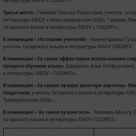
литературы МБОУ « СОШ№7»;
Третье место -
Ганиева Гульназ Ришатовна, учитель тата
литературы МБОУ « Александровская СОШ»; Гараева Лени
татарского языка и литературы МБОУ « СОШ№1»;
В номинации « Наставник учителей»
- Миннегараева Гуль
учитель татарского языка и литературы МАОУ СОШ№5;
В номинации «За самое эффективное использование сов
процессе обучения языку»
Шакирова Алия Лотфулловна
,
и литературы МБОУ « СОШ№3»;
В номинации «За самую лучшую визитную карточку» Ми
Шадитовна,
учитель татарского языка и литературы МБО
Тумбарлинская ООШ» ;
В номинации « За самое лучшее эссе»
- Валиева Айсылу 
татарского языка и литературы МБОУ«СОШ№2»