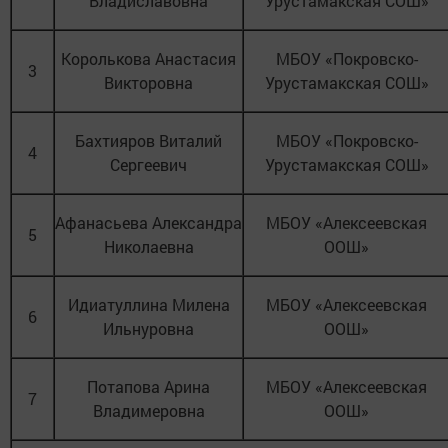
Владиславовна
Урустамакская СОШ»
Королькова Анастасия
МБОУ «Покровско-
3
Викторовна
Урустамакская СОШ»
Бахтияров Виталий
МБОУ «Покровско-
4
Сергеевич
Урустамакская СОШ»
Афанасьева Александра
МБОУ «Алексеевская
5
Николаевна
ООШ»
Идиатуллина Милена
МБОУ «Алексеевская
6
Ильнуровна
ООШ»
Потапова Арина
МБОУ «Алексеевская
7
Владимеровна
ООШ»