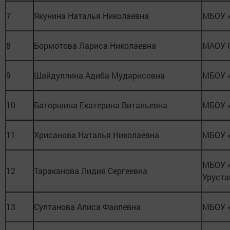
7
Якунина Наталья Николаевна
МБОУ 
8
Бормотова Лариса Николаевна
МАОУ 
9
Шайдуллина Адиба Мударисовна
МБОУ 
10
Баторшина Екатерина Витальевна
МБОУ 
11
Хрисанова Наталья Николаевна
МБОУ 
МБОУ «
12
Тараканова Лидия Сергеевна
Уруст
13
Султанова Алиса Фаилевна
МБОУ 