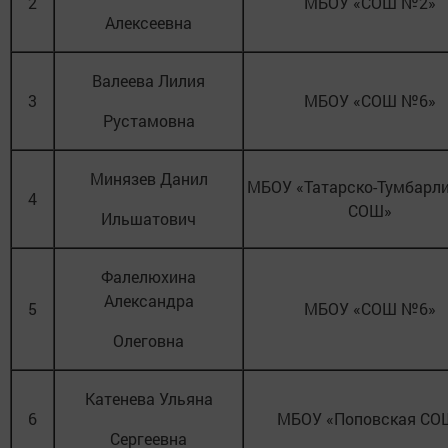
2
МБОУ «СОШ №2»
Алексеевна
Валеева Лилия
3
МБОУ «СОШ №6»
Рустамовна
Минязев Данил
МБОУ «Татарско-Тумбарл
4
СОШ»
Ильшатович
Фалелюхина
Александра
5
МБОУ «СОШ №6»
Олеговна
Катенева Ульяна
6
МБОУ «Поповская СО
Сергеевна