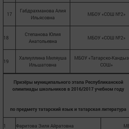
Габдрахманова Алия
17
МБОУ «СОШ №2»
Ильясовна
Степанова Юлия
18
МБОУ «СОШ №2»
Анатольевна
Халиуллина Миляуша
МБОУ «Татарско-Кандыз
19
Ильшатовна
СОШ»
Призёры муниципального этапа Республиканской
олимпиады школьников в 2016/2017 учебном году
по предмету татарский язык и татарская литература
1
Фаритова Зиля Айратовна
М