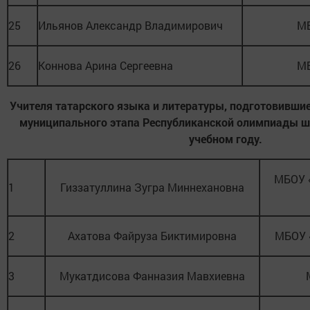
25
Ильянов Александр Владимирович
М
26
Коннова Арина Сергеевна
М
Учителя татарского языка и литературы, подготовившие
муниципального этапа Республиканской олимпиады ш
учебном году.
МБОУ 
1
Гиззатуллина Зугра Миннехановна
2
Ахатова Файруза Биктимировна
МБОУ 
3
Мукатдисова Фанназия Мавхиевна