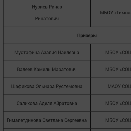
Нуриев Риназ
МБОУ «Гимна
Ринатович
Призеры
Мустафина Азалия Наилевна
МБОУ «СО
Валеев Камиль Маратович
МБОУ «СО
Шафикова Эльнара Рустемовна
МАОУ СО
Салихова Аделя Айратовна
МБОУ «СО
Гималетдинова Светлана Сергеевна
МБОУ «СО