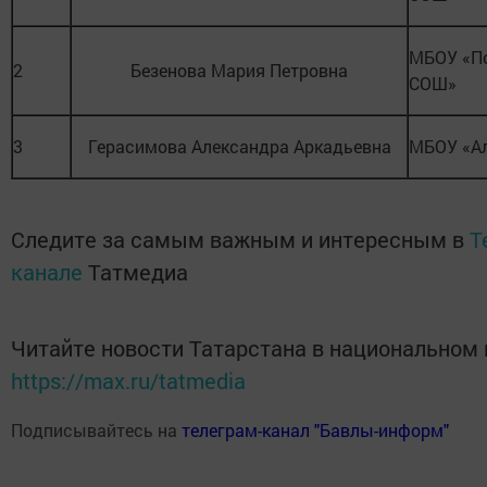
МБОУ «По
2
Безенова Мария Петровна
СОШ»
3
Герасимова Александра Аркадьевна
МБОУ «А
Следите за самым важным и интересным в
T
канале
Татмедиа
Читайте новости Татарстана в национальном
https://max.ru/tatmedia
Подписывайтесь на
телеграм-канал "Бавлы-информ"