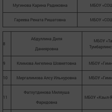
Мугинова Карина Радиковна
МБОУ «СО
Гареева Рената Ришатовна
МБОУ «СО
Абдуллина Диля
МБОУ «Та
8
Тумбарлин
Данияровна
9
Климова Ангелина Шовкетовна
МБОУ «Гим
10
Миргалимова Алсу Ильнуровна
МБОУ «Гим
Фатхутдинова Миляуша
11
МБОУ «Кзыл-
Фаридовна