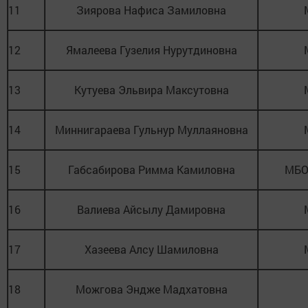
11
Зиярова Нафиса Замиловна
12
Ямалеева Гузелия Нурутдиновна
13
Кутуева Эльвира Максутовна
14
Миннигараева Гульнур Муллаяновна
15
Габсабирова Римма Камиловна
МБО
16
Валиева Айсылу Дамировна
17
Хазеева Алсу Шамиловна
18
Можгова Эндже Мадхатовна