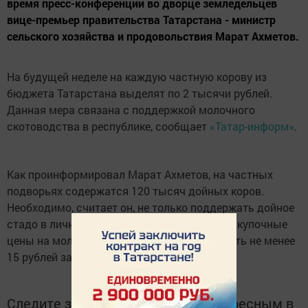
время пресс-конференции во дворце земледельцев
вице-премьер правительства Татарстана - министр
сельского хозяйства и продовольствия Марат Ахметов.
На будущей неделе на каждую частную корову из
бюджета Татарстана выделят по 2 тысячи рублей.
Данная мера связана с поддержкой молочного
скотоводства в республике, сообщает
«Татар-информ»
.
Как проинформировал Марат Ахметов, на частных
подворьях содержатся 120 тысяч дойных коров.
Необходимо, считает он, не только поддержать дойное
стадо в личных хозяйствах, но и поднять закупочные
цены на молоко, которые должны достигнуть не менее
15 рублей за килограмм продукции.
Следите за самым важным и интересным в