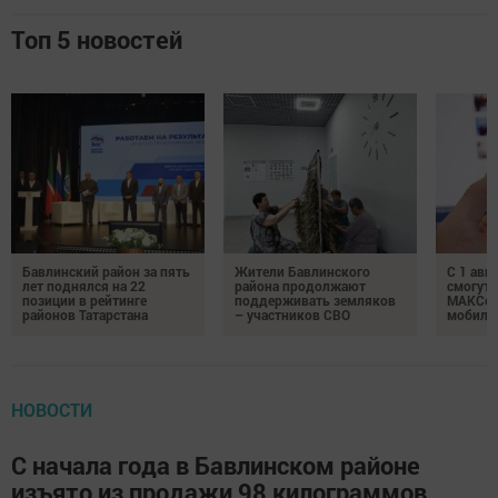
Топ 5 новостей
Бавлинский район за пять
Жители Бавлинского
С 1 авг
лет поднялся на 22
района продолжают
смогут 
позиции в рейтинге
поддерживать земляков
МАКСом
районов Татарстана
– участников СВО
мобиль
НОВОСТИ
С начала года в Бавлинском районе
изъято из продажи 98 килограммов