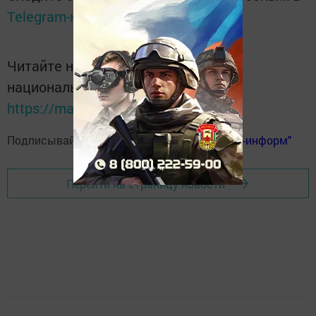
Telegram-канале
Татмедиа
Читайте новости Татарстана в
национальном мессенджере MАХ:
https://max.ru/tatmedia
Подписывайтесь на
телеграм-канал "Бавлы-информ"
Перейти на страницу новости