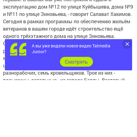
эксплуатацию дом №12 по улице Куйбышева, дома №9
и №11 по улице Зиновьева, - говорит Салават Хакимов.
Сегодня в рамках программы по обеспечению жильём
ветеранов в вашем городе идёт строительство ещё
одного трёхэтажного дома на улице Зиновьева.
Осенью нынешнего года будет три года, как мы
А вы уже видели новое видео Tatmedia
работаем в Бавлах. К работе привлекаем в основном
Junior?
местных жителей. К примеру, в строительстве данного
Cмотреть
центра участвуют семь каменщиков, шесть
разнорабочих, семь кровельщиков. Трое из них -
васькинцы, остальные - из города Бавлы. Вахтовый
автобус привозит их утром на объект к семи часам, а в
четыре часа вечера, после завершения работы,
развозит по домам. Мы собираемся привозить из
Туймазов только специалистов для проведения
водопроводной и электрической линий.