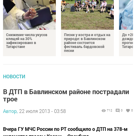
Снижение числа укусов
Песни у костра и отдых на
До +28 
клещей на 30%
природе: в Бавлинском
дождям
зафиксировано в
районе состоится
прогноз
Татарстане
фестиваль бардовской
Татарст
песни
НОВОСТИ
В ДТП в Бавлинском районе пострадали
трое
Автор,
22 июля 2013 - 03:58
712
0
0
Вчера ГУ МЧС России по РТ сообщило о ДТП на 378-м