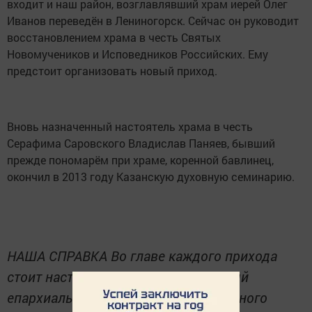
входит и наш район, возглавлявший храм иерей Олег
Иванов переведён в Лениногорск. Сейчас он руководит
восстановлением храма в честь Святых
Новомучеников и Исповедников Российских. Ему
предстоит организовать новый приход.
Вновь назначенный настоятель храма в честь
Серафима Саровского Владислав Паняев, бывший
прежде пономарём при храме, коренной бавлинец,
окончил в 2013 году Казанскую духовную семинарию.
НАША СПРАВКА Во главе каждого прихода
стоит настоятель храма, назначаемый
епархиальным архиереем для духовного