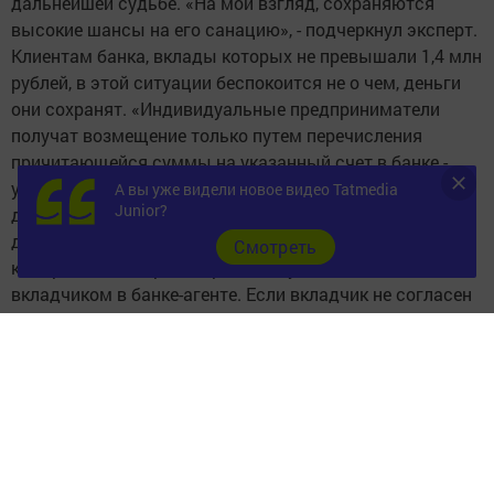
дальнейшей судьбе. «На мой взгляд, сохраняются
высокие шансы на его санацию», - подчеркнул эксперт.
Клиентам банка, вклады которых не превышали 1,4 млн
рублей, в этой ситуации беспокоится не о чем, деньги
они сохранят. «Индивидуальные предприниматели
получат возмещение только путем перечисления
причитающейся суммы на указанный счет в банке -
участнике системы страхования вкладов, открытый
А вы уже видели новое видео Tatmedia
Junior?
для осуществления предпринимательской
деятельности. Суммы свыше 1 400 000 оформляются
Cмотреть
как требования кредитора к банку, заполненные
вкладчиком в банке-агенте. Если вкладчик не согласен
с суммой возмещения, то пусть напишет заявление для
передачи в АСВ, с копиями документов,
подтверждающих обоснованность требования
вкладчика», - рассказал Жуков.
Также он отметил, что вкладчикам не стоит идти в
Татфондбанк, так как он по предписанию регулятора
просто не сможет удовлетворить их требования по