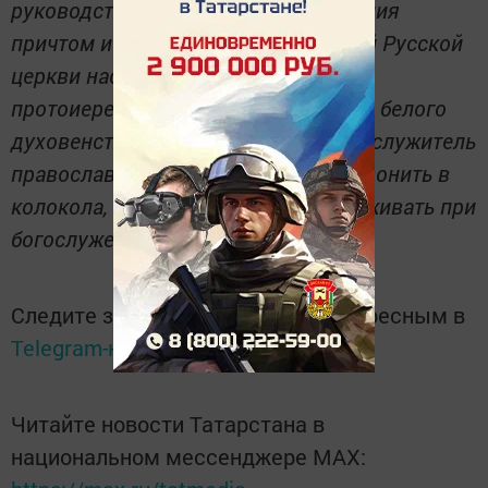
руководства верующими и управления
причтом и приходом. В современной Русской
церкви настоятель храма имеет сан
протоиерея (если он является лицом белого
духовенства) или иерея.
Пономарь - служитель
православной Церкви, обязанный звонить в
колокола, петь на клиросе и прислуживать при
богослужении.
Следите за самым важным и интересным в
Telegram-канале
Татмедиа
Читайте новости Татарстана в
национальном мессенджере MАХ: