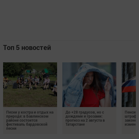
Топ 5 новостей
Песни у костра и отдых на
До +28 градусов, но с
Пенсии,
природе: в Бавлинском
дождями и грозами:
штрафы
районе состоится
прогноз на 2 августа в
законо
фестиваль бардовской
Татарстане
изменен
песни