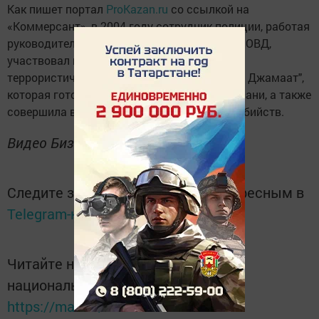
Как пишет портал
ProKazan.ru
со ссылкой на
«Коммерсант», в 2004 году сотрудник полиции, работая
руководителем отдела уголовного розыска ОВД,
участвовал в разоблачении крупной ячейки
террористической организации "Исламский Джамаат",
которая готовила теракты к 1000-летию Казани, а также
совершила в окрестностях Челнов девять убийств.
Видео Бизнес-ОНЛАЙН
Следите за самым важным и интересным в
Telegram-канале
Татмедиа
Читайте новости Татарстана в
национальном мессенджере MАХ:
https://max.ru/tatmedia