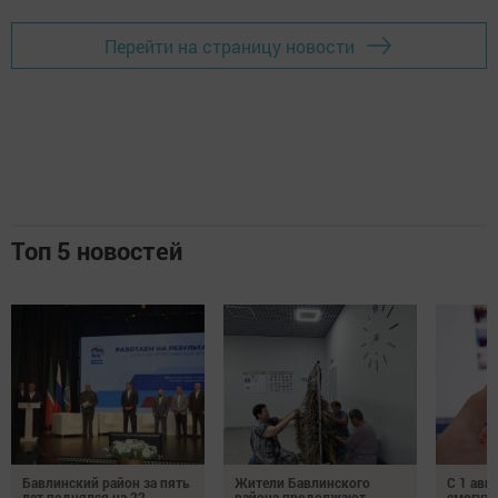
Перейти на страницу новости
Топ 5 новостей
Бавлинский район за пять
Жители Бавлинского
С 1 авг
лет поднялся на 22
района продолжают
смогут 