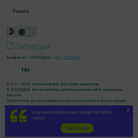
Разное
Телефон АО «ТАТМЕДИА»:
(843) 222 09 84
16+
© 2011 - 2026. Бавлы-информ. Все права защищены.
© ТАТМЕДИА. Все материалы, размещенные на сайте, защищены
законом.
Перепечатка, воспроизведение и распространение в любом объеме
информации,
размещенной на сайте, возможна только с письменного согласия
А вы уже видели новое видео Tatmedia
редакций СМИ.
Junior?
При поддержке Республиканского агентства по печати и массовым
Cмотреть
коммуникациям.
Наименование СМИ: Бавлы-информ