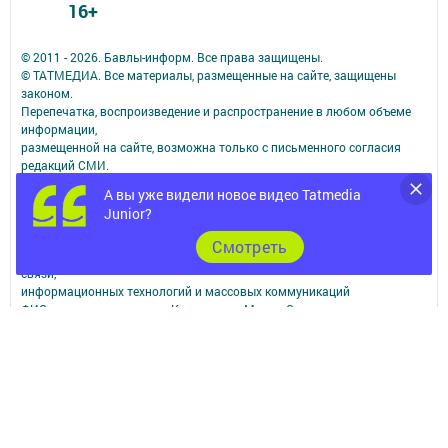
16+
© 2011 - 2026. Бавлы-информ. Все права защищены.
© ТАТМЕДИА. Все материалы, размещенные на сайте, защищены
законом.
Перепечатка, воспроизведение и распространение в любом объеме
информации,
размещенной на сайте, возможна только с письменного согласия
редакций СМИ.
При поддержке Республиканского агентства по печати и массовым
А вы уже видели новое видео Tatmedia
коммуникациям.
Junior?
Наименование СМИ: Бавлы-информ
№ записи о регистрации СМИ, дата: ЭЛ № ФС 77 - 73781 от 12.10.2018
Cмотреть
СМИ зарегистрированно Федеральной службой по надзору в сфере
связи,
информационных технологий и массовых коммуникаций
ФИО главного редактора: Кандаурова Мария Сергеевна
Адрес редакции: 423930, Российская Федерация, Республика
Татарстан, Бавлинский район, г.Бавлы, ул.Пионерская, д. 9
Телефон редакции: 5-64-47 (приемная)
Сообщить о фактах коррупции можно на эл.адрес редакции:
slava_trudu@bk.ru
Учредитель СМИ: АО «ТАТМЕДИА»