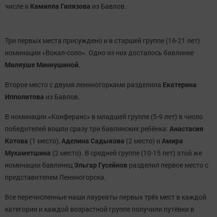
числе и
Камилла Гилязова
из Бавлов.
Три первых места присуждено и в старшей группе (16-21 лет)
номинации «Вокал-соло». Одно из них досталось бавлинке
Миляуше Миннушиной
.
Второе место с двумя лениногорками разделила
Екатерина
Ипполитова
из Бавлов.
В номинации «Конферанс» в младшей группе (5-9 лет) в число
победителей вошли сразу три бавлинских ребёнка:
Анастасия
Котова
(1 место),
Аделина
Садыкова
(2 место) и
Амира
Мухаметшина
(2 место). В средней группе (10-15 лет) этой же
номинации бавлинец
Эльгар Гусейнов
разделил первое место с
представителем Лениногорска.
Все перечисленные наши лауреаты первых трёх мест в каждой
категории и каждой возрастной группе получили путёвки в