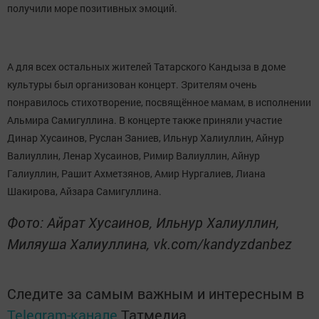
получили море позитивных эмоций.
А для всех остальных жителей Татарского Кандыза в доме
культуры был организован концерт. Зрителям очень
понравилось стихотворение, посвящённое мамам, в исполнении
Альмира Самигуллина. В концерте также приняли участие
Динар Хусаинов, Руслан Заниев, Ильнур Халиуллин, Айнур
Валиуллин, Ленар Хусаинов, Римир Валиуллин, Айнур
Галиуллин, Рашит Ахметзянов, Амир Нургалиев, Лиана
Шакирова, Айзара Самигуллина.
Фото: Айрат Хусаинов, Ильнур Халиуллин,
Миляуша Халиуллина, vk.com/kandyzdanbez
Следите за самым важным и интересным в
Telegram-канале
Татмедиа