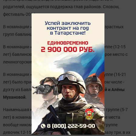
родителей, ощущается поддержка глав районов. Словом,
фестиваль-2014 начат, и начат удачно.
В номинации «Хореография» ни в одной из трёх возрастных
групп бавлинцев среди призёров нет.
В номинации «Вокальные ансамбли» в средней группе (12-15
лет) бавлинский ансамль
«Даринки»
разделил второе место с
лениногорским трио «ИльНазАй».
В номинации «Вокальные ансамбли» в старшей группе (16-21
лет) было присуждено сразу три вторых места, в том числе -
дуэту из Бавлов в составе
Екатерины Ипполитовой и Алёны
Мухановой
.
Наименьшая конкуренция была в первой младшей группе (5-7
лет) в номинации «Вокал-соло», где первое и второе места
вообще никому не присуждались. А вот в средней группе
девочек 12-15 лет обладательниц первого места сразу три, в их