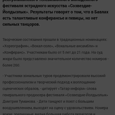
фестиваля эстрадного искусства «Созвездие-
Йолдызлык». Результаты говорят о том, что в Бавлах
есть талантливые конферансье и певицы, но нет
сильных танцоров.
Творческие состязания прошли в традиционных номинациях:
«Хореография», «Вокал-соло», «Вокальные ансамбли» и
«Конферанс». Участникам было от 5 лет до 21 года. На суд
жюри было представлено значительное количество номеров -
более 260.
- Участники зональных туров продемонстрировали высокий
профессионализм и творческий подход к воплощению
сценических образов, - цитирует «Татар-информ» слова
генерального продюсера фестиваля «Созвездие-Йолдызлык»
Дмитрия Туманова. - Дети танцуют и поют с большим
воодушевлением, выходят на сцену с удовольствием. Номера
яркие, зрелищные, видна большая работа педагогов и