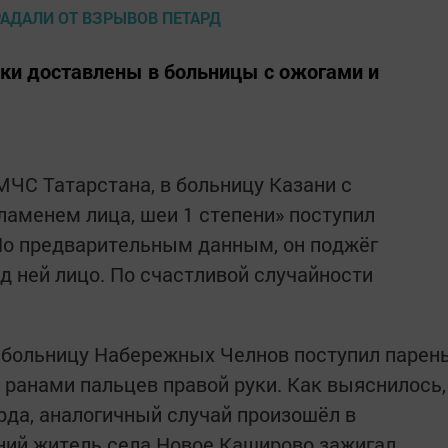
ки доставлены в больницы с ожогами и
МЧС Татарстана, в больницу Казани с
ламенем лица, шеи 1 степени» поступил
По предварительным данным, он поджёг
ад ней лицо. По счастливой случайности
в больницу Набережных Челнов поступил парен
 ранами пальцев правой руки. Как выяснилось,
арда, аналогичный случай произошёл в
ний житель села Новое Каширово зажигал