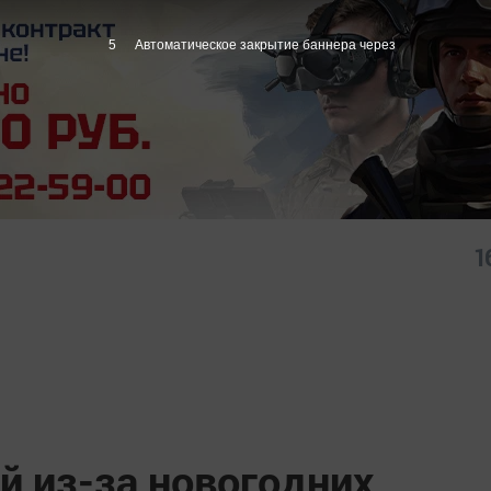
4
Автоматическое закрытие баннера через
1
й из-за новогодних