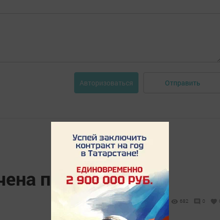
Отправить
Авторизоваться
ичена подача воды
682
0