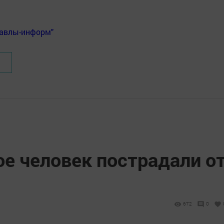
Бавлы-информ"
ое человек пострадали о
672
0