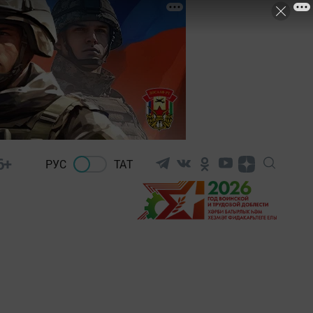
6+
РУС
ТАТ