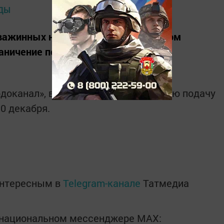
кважинных насосов на Миннигуловском
раничение подачи холодной воды.
доканал», восстановить нормативную подачу
0 декабря.
интересным в
Telegram-канале
Татмедиа
в национальном мессенджере MАХ: