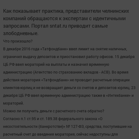
Как показывает практика, представители челнинских
компаний обращаются к экспертам с идентичными
запросами. Портал sntat.ru приводит самые
злободневные.
Что произошло?
В декабре 2016 года «Татфондбанк» ввел лимит на снятие наличных,
ограничил выдачу депозитов и приостановил работу офисов. 15 декабря
ЦБ РФ ввел мораторий на выплаты и назначил временную
администрацию (Агентство по страхованию вкладов - АСВ). Во время
действия моратория «Татфондбанк» не проводит расчетные операции
клиентов-юрлиц и не возвращает деньги со счетов и депозитов юрлиц. 23
декабря ЦБ РФ ввел временную администрацию также в «Интехбанке» и
мораторий.
Можно ли получить деньги с расчетного счета обратно?
Согласно п.1 ст.95 и ст. 189.38 федерального закона «О
несостоятельности (банкротстве)» № 127-ФЗ, средства, поступившие на
расчетный счет до введения моратория, сейчас недоступны для