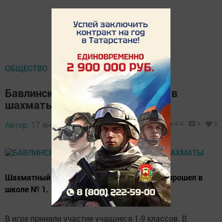
ОБЩЕСТВО
Бавлинские школьники сыграли в
шахматы
Автор,
17 января 2017 - 10:34
414
0
0
Шахматный турнир на переходящий кубок прошел в
школе № 1.
В игре приняли участие учащиеся 1-9 классов. В