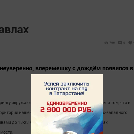
авлах
796
0
 неуверенно, вперемешку с дождём появился в
рингу окружающей среды Татарстана предупреждает о том, что в
территории нашей республики ожидается усиление юго-западного
вами до 18-23 метров в секунду, в отдельных районах
имости.