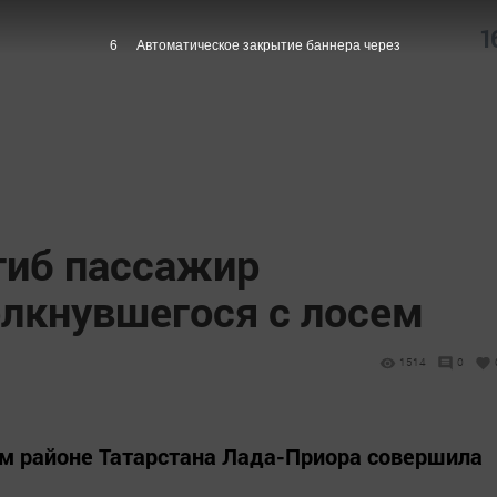
1
5
Автоматическое закрытие баннера через
гиб пассажир
олкнувшегося с лосем
1514
0
ком районе Татарстана Лада-Приора совершила