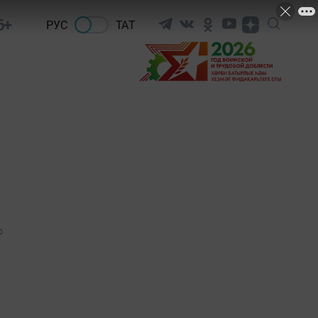
6+
РУС
ТАТ
0