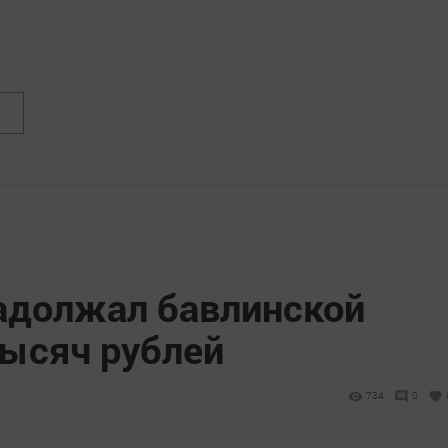
адолжал бавлинской
тысяч рублей
734
0