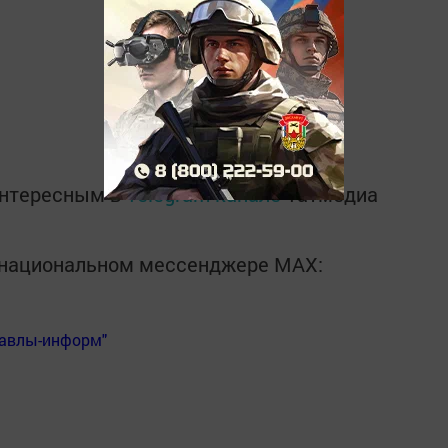
интересным в
Telegram-канале
Татмедиа
в национальном мессенджере MАХ:
Бавлы-информ"