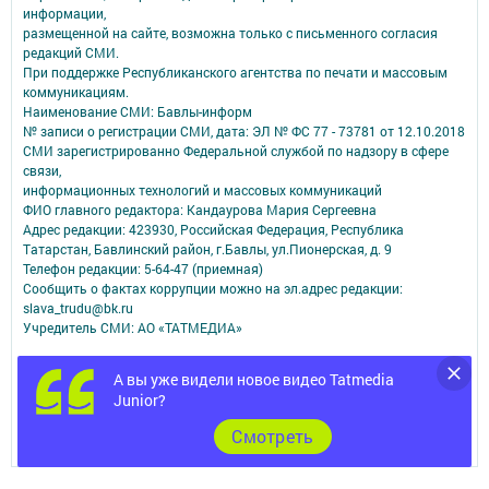
информации,
размещенной на сайте, возможна только с письменного согласия
редакций СМИ.
При поддержке Республиканского агентства по печати и массовым
коммуникациям.
Наименование СМИ: Бавлы-информ
№ записи о регистрации СМИ, дата: ЭЛ № ФС 77 - 73781 от 12.10.2018
СМИ зарегистрированно Федеральной службой по надзору в сфере
связи,
информационных технологий и массовых коммуникаций
ФИО главного редактора: Кандаурова Мария Сергеевна
Адрес редакции: 423930, Российская Федерация, Республика
Татарстан, Бавлинский район, г.Бавлы, ул.Пионерская, д. 9
Телефон редакции: 5-64-47 (приемная)
Сообщить о фактах коррупции можно на эл.адрес редакции:
slava_trudu@bk.ru
Учредитель СМИ: АО «ТАТМЕДИА»
Антикоррупционная политика
А вы уже видели новое видео Tatmedia
АО «ТАТМЕДИА» использует «cookie»
для персонализации сервисов и
Junior?
удобства пользователей сайтом.
Использование «cookie» можно отменить в настройках браузера.
Cмотреть
Политика конфиденциальности