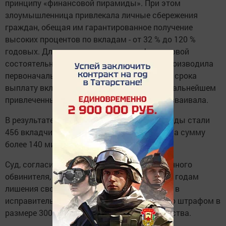
принципу «финансовой пирамиды». При этом
злоумышленница привлекала личные сбережения
граждан, обещая им гарантированное получение
высоких процентов по вкладам - от 32 % до 120 %
годовых. Для придания видимости финансовой
состоятельности организации Филатова производила
первоначальным вкладчикам по истечении срока
выплату вкладов с процентами. Однако в дальнейшем
привлеченные денежные средства она присваивала.
В результате жертвами финансовой пирамиды стали
456 вкладчиков, которым причинен ущерб на сумму
более 140 миллионов рублей.
Суд, согласившись с мнением государственного
обвинителя, приговорил Филатову к восьми годам
лишения свободы с отбыванием наказания в
исправительной колонии общего режима, со штрафом в
размере 300 тысяч рублей в доход государства.