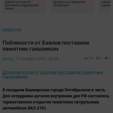
районе состоится
прогноз на 2 августа в
законо
фестиваль бардовской
Татарстане
изменен
песни
НОВОСТИ
Поблизости от Бавлов поставили
памятник гаишникам
Автор,
11 ноября 2016 - 05:45
584
0
0
В соседнем башкирском городе Октябрьском в честь
Дня сотрудника органов внутренних дел РФ состоялось
торжественное открытие памятника патрульному
автомобилю ВАЗ-2101.