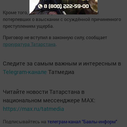
Кроме того, удовлетворены иски нескольких
потерпевших о взыскании с осуждённой причиненного
преступлением ущерба.
Приговор не вступил в законную силу, сообщает
прокуратура Татарстана
.
Следите за самым важным и интересным в
Telegram-канале
Татмедиа
Читайте новости Татарстана в
национальном мессенджере MАХ:
https://max.ru/tatmedia
Подписывайтесь на
телеграм-канал "Бавлы-информ"