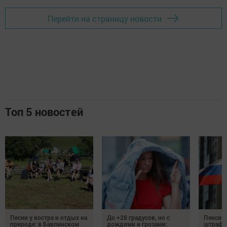
Перейти на страницу новости
Топ 5 новостей
Песни у костра и отдых на
До +28 градусов, но с
Пенсии,
природе: в Бавлинском
дождями и грозами:
штрафы