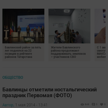
Бавлинский район за пять
Жители Бавлинского
С 1 авг
лет поднялся на 22
района продолжают
смогут 
позиции в рейтинге
поддерживать земляков
МАКСом
районов Татарстана
– участников СВО
мобиль
ОБЩЕСТВО
Бавлинцы отметили ностальгический
праздник Первомая (ФОТО)
Автор,
1 мая 2014 - 13:41
849
0
0