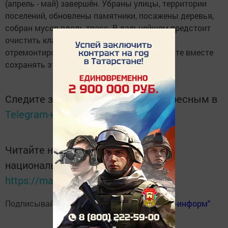
(апрель - май) завершён. Убраны улицы, территории
поселений, обновлены памятники, посажены деревья,
собран мусор вдоль трасс. В дальнейшем предстоит
очистить кладбища, родники и берега рек,
отремонтировать детские площадки. Давайте вместе
сохранять эту красоту и чистоту.
Следите за самым важным и интересным в
Telegram-канале
Татмедиа
Читайте новости Татарстана в
национальном мессенджере MАХ:
https://max.ru/tatmedia
Подписывайтесь на
телеграм-канал "Бавлы-информ"