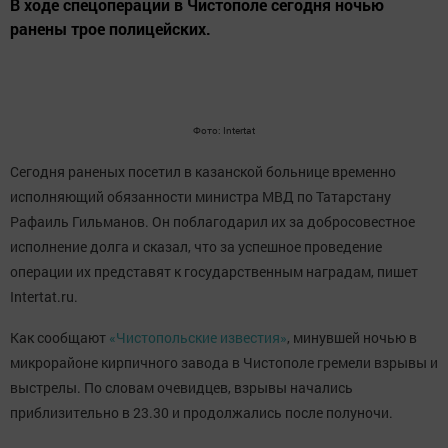
В ходе спецоперации в Чистополе сегодня ночью
ранены трое полицейских.
Фото: Intertat
Сегодня раненых посетил в казанской больнице временно
исполняющий обязанности министра МВД по Татарстану
Рафаиль Гильманов. Он поблагодарил их за добросовестное
исполнение долга и сказал, что за успешное проведение
операции их представят к государственным наградам, пишет
Intertat.ru.
Как сообщают
«Чистопольские известия»
, минувшей ночью в
микрорайоне кирпичного завода в Чистополе гремели взрывы и
выстрелы. По словам очевидцев, взрывы начались
приблизительно в 23.30 и продолжались после полуночи.