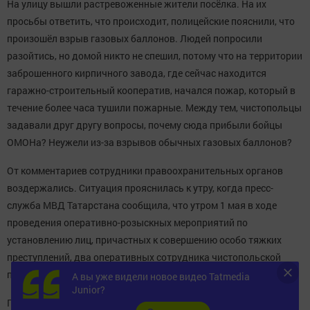
На улицу вышли растревоженные жители посёлка. На их
просьбы ответить, что происходит, полицейские пояснили, что
произошёл взрыв газовых баллонов. Людей попросили
разойтись, но домой никто не спешил, потому что на территории
заброшенного кирпичного завода, где сейчас находится
гаражно-строительный кооператив, начался пожар, который в
течение более часа тушили пожарные. Между тем, чистопольцы
задавали друг другу вопросы, почему сюда прибыли бойцы
ОМОНа? Неужели из-за взрывов обычных газовых баллонов?
От комментариев сотрудники правоохранительных органов
воздержались. Ситуация прояснилась к утру, когда пресс-
служба МВД Татарстана сообщила, что утром 1 мая в ходе
проведения оперативно-розыскных мероприятий по
установлению лиц, причастных к совершению особо тяжких
преступлений, два оперативных сотрудника чистопольской
полиции получили осколочные ранения.
А вы уже видели новое видео Tatmedia
Junior?
По предварительным данным, в их сторону было брошено