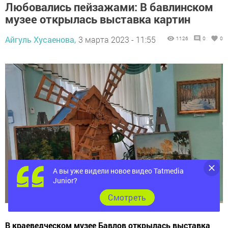
Любовались пейзажами: В бавлинском
музее открылась выставка картин
Айгуль Хусаенова,
3 марта 2023 - 11:55
1126
0
0
А вы уже видели новое видео Tatmedia
Junior?
Cмотреть
В краеведческом музее Бавлов открылась выставка