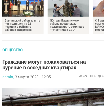
Бавлинский район за пять
Жители Бавлинского
С 1 авг
лет поднялся на 22
района продолжают
смогут 
позиции в рейтинге
поддерживать земляков
МАКСом
районов Татарстана
– участников СВО
мобиль
ОБЩЕСТВО
Граждане могут пожаловаться на
курение в соседних квартирах
admin,
3 марта 2023 - 12:05
669
0
0