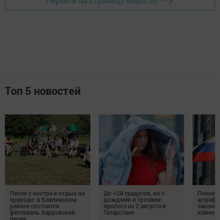
Перейти на страницу новости
Топ 5 новостей
Песни у костра и отдых на
До +28 градусов, но с
Пенсии,
природе: в Бавлинском
дождями и грозами:
штрафы
районе состоится
прогноз на 2 августа в
законо
фестиваль бардовской
Татарстане
изменен
песни