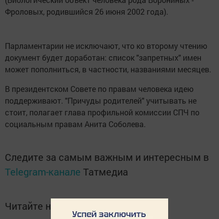
Фроловых, родившийся 26 июня 2002 года).
Парламентарии не исключают, что ко второму чтению
документ будет доработан: список "запретных" имен
может пополниться, в частности, названиями месяцев.
В президентском Совете по правам человека идею
поддерживают. "Причуды родителей" учитывать не
стоит, полагает глава профильной комиссии СПЧ по
социальным правам Анита Соболева.
Следите за самым важным и интересным в
Telegram-канале
Татмедиа
Читайте новости Татарстана в