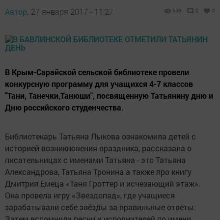
Автор,
27 января 2017 - 11:27
538
0
0
В Крым-Сарайской сельской библиотеке провели
конкурсную программу для учащихся 4-7 классов
"Тани, Танечки,Танюши", посвященную Татьянину дню и
Дню российского студенчества.
Библиотекарь Татьяна Лыкова ознакомила детей с
историей возникновения праздника, рассказала о
писательницах с именами Татьяна - это Татьяна
Александрова, Татьяна Тронина а также про книгу
Дмитрия Емеца «Таня Гроттер и исчезающий этаж».
Она провела игру «Звездопад», где учащиеся
зарабатывали себе звёзды за правильные ответы.
Затем вспомнили песни и исполнителей по имени