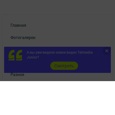
Главная
Фотогалереи
Опросы
А вы уже видели новое видео Tatmedia
Junior?
Документы
Cмотреть
Разное
Телефон АО «ТАТМЕДИА»:
(843) 222 09 84