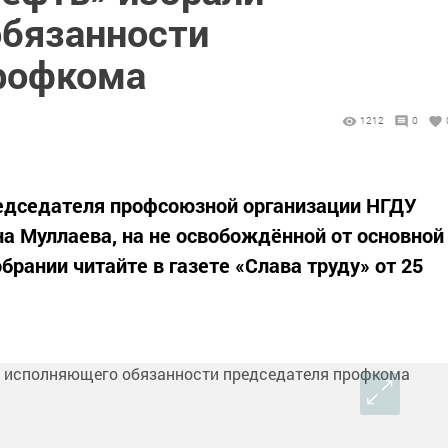
бязанности
рофкома
1212
0
едседателя профсоюзной организации НГДУ
 Муллаева, на не освобождённой от основной
брании читайте в газете «Слава труду» от 25