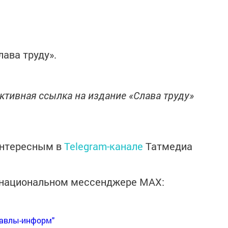
лава труду».
ктивная ссылка на издание «Слава труду»
интересным в
Telegram-канале
Татмедиа
в национальном мессенджере MАХ:
Бавлы-информ"