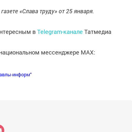
газете «Слава труду» от 25 января.
интересным в
Telegram-канале
Татмедиа
в национальном мессенджере MАХ:
Бавлы-информ"