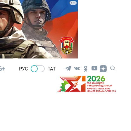
6+
РУС
ТАТ