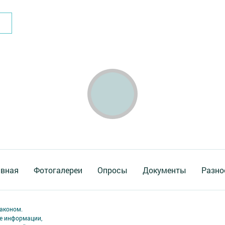
авная
Фотогалереи
Опросы
Документы
Разно
аконом.
ме информации,