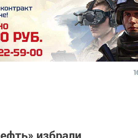
1
ефть» избрали