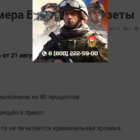
мера Бавлинской газеты
710
0
 от 21 августа:
выполнена на 80 процентов
омещён в приют
зете не печатается криминальная хроника