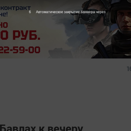
5
Автоматическое закрытие баннера через
1
 Бавлах к вечеру