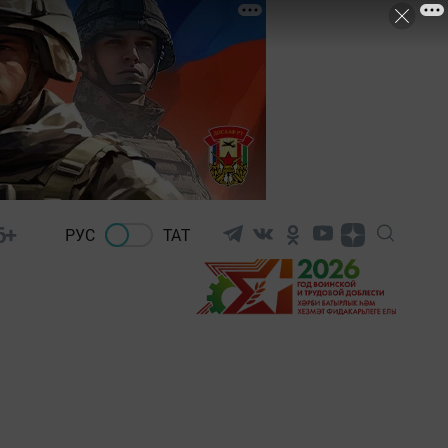
6+
РУС
ТАТ