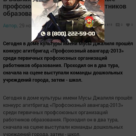
профсоюзные организации работников
образования
Автор,
29 ноября 2013 - 12:31
615
0
0
Сегодня в доме культуры имени Мусы Джалиля прошёл
конкурс агитбригад «Профсоюзный авангард-2013»
среди первичных профсоюзных организаций
работников образования. Проходил он в два тура,
сначала на сцене выступали команды дошкольных
учреждений города, затем - школ.
Сегодня в доме культуры имени Мусы Джалиля прошёл
конкурс агитбригад «Профсоюзный авангард-2013»
среди первичных профсоюзных организаций
работников образования. Проходил он в два тура,
сначала на сцене выступали команды дошкольных
учреждений города, затем - школ.