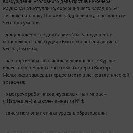
возбуждении уголовного дела против инженера
Раушана Гатиятуллина, совершившего наезд на 64-
летнюю бавлинку Насиму Габдрафикову, в результате
чего она умерла;
- добровольческое движение «Мы за будущее» и
молодёжная телестудия «Вектор» провели акции в
честь Дня мам;
- на спортивном фестивале пенсионеров в Курске
известный в Бавлах спортсмен-ветеран Виктор
Мельников завоевал первое место в легкоатлетической
эстафете;
- о встрече работников журнала «Чын мирас»
(«Наследие») в школе-гимназии №4;
- зачем нам опыт сингапурцев в образовании;