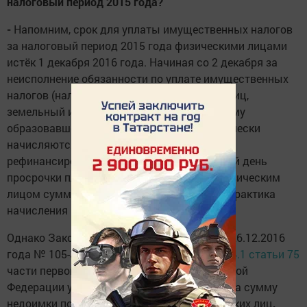
налоговый период 2015 года?
-
Напомним, срок для уплаты имущественных налогов
за налоговый период 2015 года физическими лицами
истёк 1 декабря 2016 года. Начиная со 2 декабря за
неисполнение обязанности по уплате имущественных
налогов (налог на имущество физических лиц,
земельный и транспортный налоги) на сумму
образовавшейся задолженности автоматически
начисляются пени в размере 1/300 ставки
рефинансирования Банка России за каждый день
просрочки платежа до момента уплаты физическим
лицом суммы задолженности. Это общая практика
начисления пени.
Однако Законом Республики Татарстан от 26.12.2016
года № 105-ЗРТ в соответствии с
пунктом 4.1 статьи 75
части первой Налогового кодекса Российской
Федерации установлено, что в Татарстане на сумму
недоимки по налогу на имущество физических лиц
,