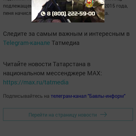
подлежащему уплате за налоговый период 2015 года,
пеня начисляется, начиная с 1 мая 2017 года.
Следите за самым важным и интересным в
Telegram-канале
Татмедиа
Читайте новости Татарстана в
национальном мессенджере MАХ:
https://max.ru/tatmedia
Подписывайтесь на
телеграм-канал "Бавлы-информ"
Перейти на страницу новости