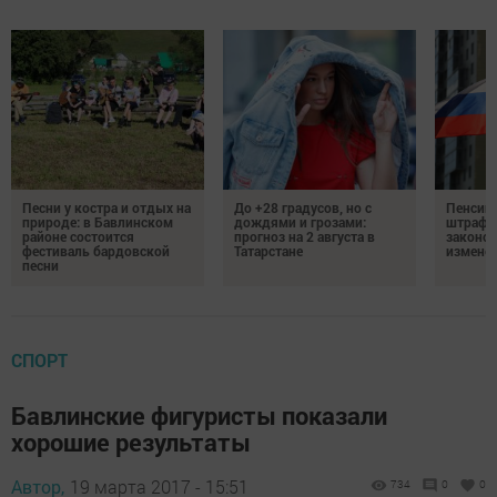
Песни у костра и отдых на
До +28 градусов, но с
Пенсии,
природе: в Бавлинском
дождями и грозами:
штрафы
районе состоится
прогноз на 2 августа в
законо
фестиваль бардовской
Татарстане
изменен
песни
СПОРТ
Бавлинские фигуристы показали
хорошие результаты
Автор,
19 марта 2017 - 15:51
734
0
0