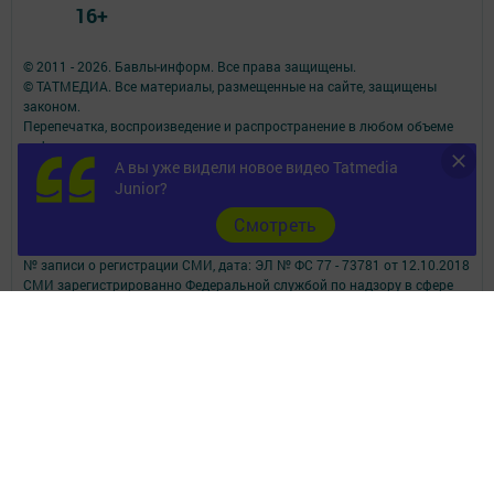
16+
© 2011 - 2026. Бавлы-информ. Все права защищены.
© ТАТМЕДИА. Все материалы, размещенные на сайте, защищены
законом.
Перепечатка, воспроизведение и распространение в любом объеме
информации,
А вы уже видели новое видео Tatmedia
размещенной на сайте, возможна только с письменного согласия
редакций СМИ.
Junior?
При поддержке Республиканского агентства по печати и массовым
Cмотреть
коммуникациям.
Наименование СМИ: Бавлы-информ
№ записи о регистрации СМИ, дата: ЭЛ № ФС 77 - 73781 от 12.10.2018
СМИ зарегистрированно Федеральной службой по надзору в сфере
связи,
информационных технологий и массовых коммуникаций
ФИО главного редактора: Кандаурова Мария Сергеевна
Адрес редакции: 423930, Российская Федерация, Республика
Татарстан, Бавлинский район, г.Бавлы, ул.Пионерская, д. 9
Телефон редакции: 5-64-47 (приемная)
Сообщить о фактах коррупции можно на эл.адрес редакции:
slava_trudu@bk.ru
Учредитель СМИ: АО «ТАТМЕДИА»