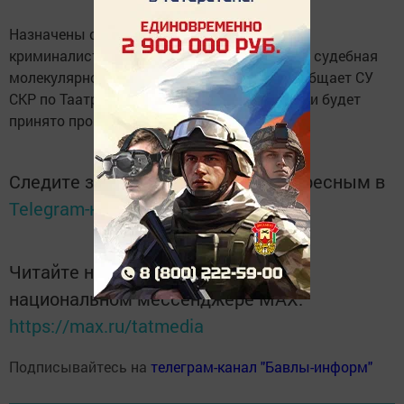
Назначены судебно-медицинская, судебно-
криминалистическая, судебно-портретная и судебная
молекулярно-генетическая экспертизы, сообщает СУ
СКР по Таатрстану. По результатам проверки будет
принято процессуальное решение.
Следите за самым важным и интересным в
Telegram-канале
Татмедиа
Читайте новости Татарстана в
национальном мессенджере MАХ:
https://max.ru/tatmedia
Подписывайтесь на
телеграм-канал "Бавлы-информ"