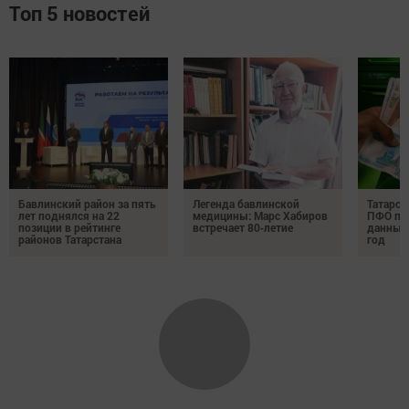
Топ 5 новостей
Бавлинский район за пять
Легенда бавлинской
Татарст
лет поднялся на 22
медицины: Марс Хабиров
ПФО по 
позиции в рейтинге
встречает 80‑летие
данные 
районов Татарстана
год