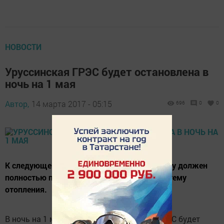
НОВОСТИ
Уруссинская ГРЭС будет остановлена в
ночь на 1 мая
Автор,
14 марта 2017 - 05:15
696
0
0
К следующему отопительному сезону Уруссу должен
полностью перейти на альтернативную систему
отопления.
В ночь на 1 мая 2017 года Уруссинская ГРЭС будет