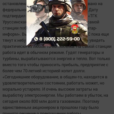
остановлена. Это решение принято, согласовано на
федеральном уровне и отмене не подлежит. Дату
подтвердил исполнительный директор ЗАО «ТГК
Уруссинская ГРЭС» Владимир Петров. А на самой
станции побывала съемочная группа ИА «Татар-
информ». Высокие красно-белые трубы ГРЭС пока еще
тянут к небу светлые руки дымов. Их можно увидеть
практически из любой точки поселка. На самой станции
работа идет в обычном режиме. Гудят генераторы и
турбины, вырабатываются энергия и тепло. Вот только
вместо того чтобы приносить прибыль, предприятие с
более чем 70-летней историей копит долги.
«Сегодняшнее оборудование, в общем-то, находится в
удовлетворительном состоянии, работать может, но
морально устарело. И очень высокие затраты на
выработку электроэнергии. Мы работаем в убыток, на
сегодня около 800 млн долга газовикам. Поэтому
единственным акционером в прошлом году было
принято решение о прекращении работы