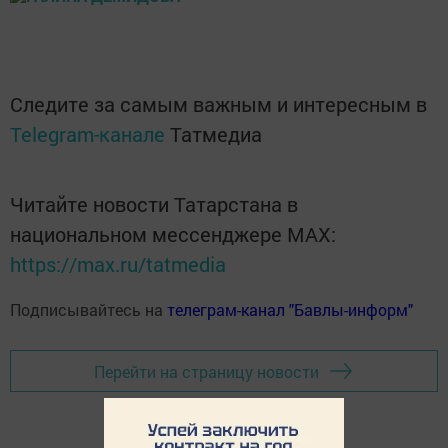
Следите за самым важным и интересным в
Telegram-канале
Татмедиа
Читайте новости Татарстана в
национальном мессенджере MАХ:
https://max.ru/tatmedia
Подписывайтесь на
телеграм-канал "Бавлы-информ"
Перейти на страницу новости