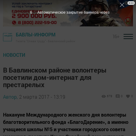
5
Автоматическое закрытие баннера через
БАВЛЫ-ИНФОРМ
16+
Газета "Слава труду" - Бавлинский район
НОВОСТИ
В Бавлинском районе волонтеры
посетили дом-интернат для
престарелых
Автор,
2 марта 2017 - 13:19
678
0
0
Накануне Международного женского дня волонтеры
благотворительного фонда «БлагоДарение», а именно
учащиеся школы №5 и участники городского совета