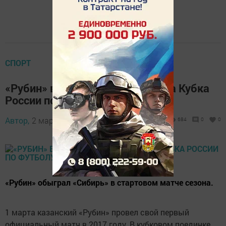
СПОРТ
«Рубин» в одном шаге от финала Кубка
России по футболу
Автор,
2 марта 2017 - 12:35
684
0
0
«Рубин» обыграл «Сибирь» в стартовом матче сезона.
1 марта казанский «Рубин» провел свой первый
официальный матч в 2017 году. В кубковом поединке