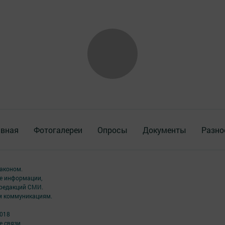
авная
Фотогалереи
Опросы
Документы
Разно
аконом.
ме информации,
 редакций СМИ.
ым коммуникациям.
2018
 связи,