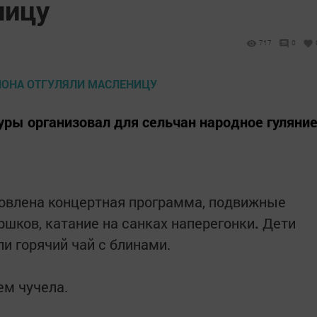
ницу
717
0
уры организовал для сельчан народное гуляни
товлена концертная программа, подвижные
ршков, катание на санках наперегонки
.
Дети
ли горячий чай с блинами.
ем чучела.