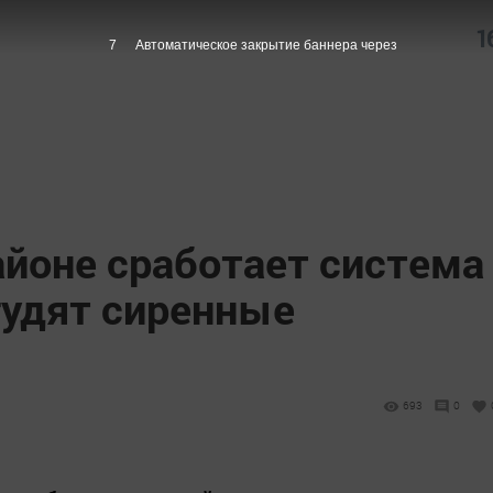
1
6
Автоматическое закрытие баннера через
айоне сработает система
гудят сиренные
693
0