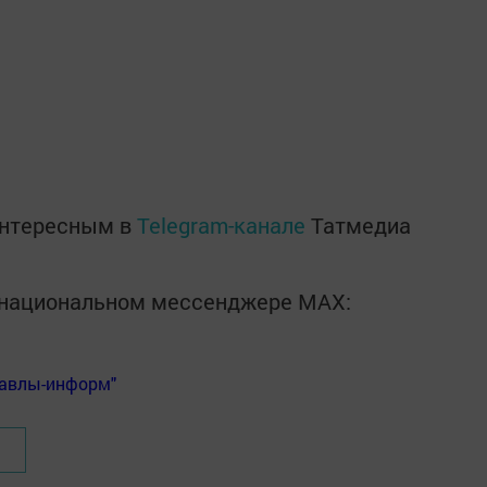
интересным в
Telegram-канале
Татмедиа
в национальном мессенджере MАХ:
Бавлы-информ"