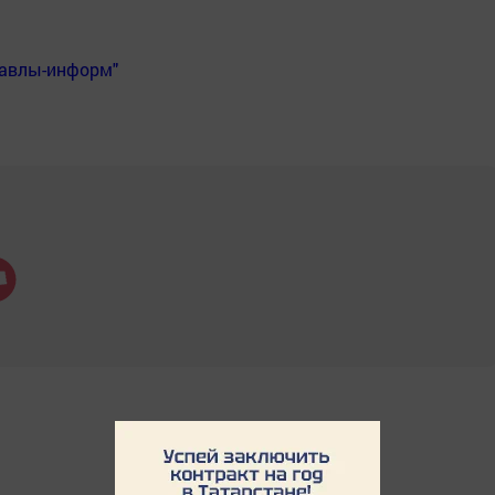
Бавлы-информ"