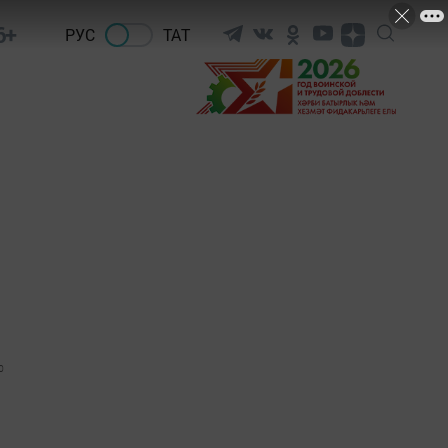
6+
РУС
ТАТ
0