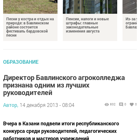
Песни у костра и отдых на
Пенсии, налоги и новые
Из-за у
природе: в Бавлинском
штрафы: главные
огранич
районе состоится
законодательные
Бавлах
фестиваль бардовской
изменения августа
песни
ОБРАЗОВАНИЕ
Директор Бавлинского агроколледжа
признана одним из лучших
руководителей
Автор,
14 декабря 2013 - 08:04
832
0
0
Вчера в Казани подвели итоги республиканского
конкурса среди руководителей, педагогических
работников и мастеров учреждений