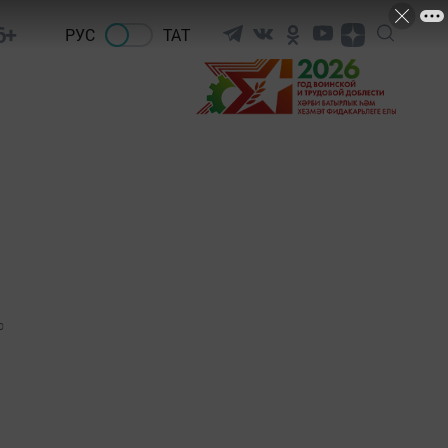
6+
РУС
ТАТ
0