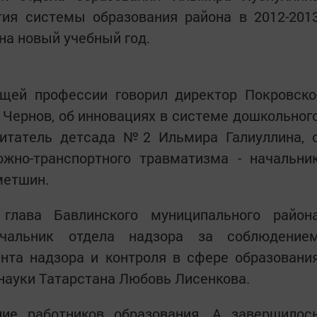
тия системы образования района в 2012-201
на новый учебный год.
щей профессии говорил директор Покровско
Чернов, об инновациях в системе дошкольног
питатель детсада №2 Ильмира Галиуллина, 
ожно-транспортного травматизма - начальни
метшин.
глава Бавлинского муниципального район
чальник отдела надзора за соблюдение
нта надзора и контроля в сфере образовани
науки Татарстана Любовь Лисенкова.
ие работников образования. А завершилос