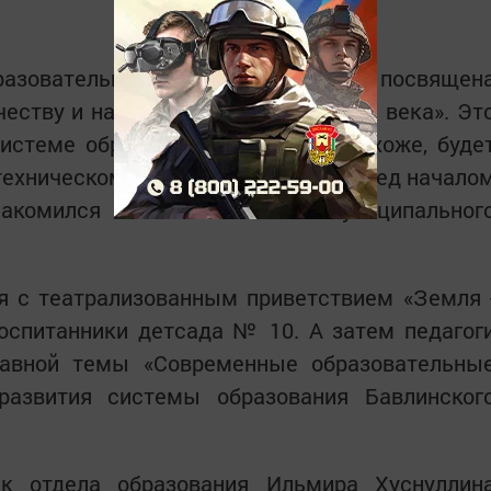
разовательных учреждений была посвящен
еству и называлась «Кулибины ХХI века». Эт
истеме образования, в которой, похоже, буде
ехническому творчеству детей. Перед начало
акомился глава Бавлинского муниципальног
я с театрализованным приветствием «Земля 
оспитанники детсада № 10. А затем педагог
лавной темы «Современные образовательны
развития системы образования Бавлинског
к отдела образования Ильмира Хуснуллин