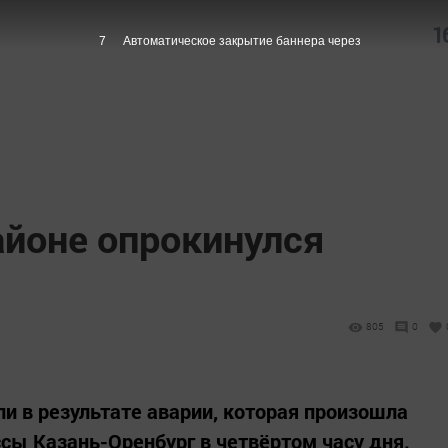
1
6
Автоматическое закрытие баннера через
айоне опрокинулся
805
0
и в результате аварии, которая произошла
ссы Казань-Оренбург в четвёртом часу дня.