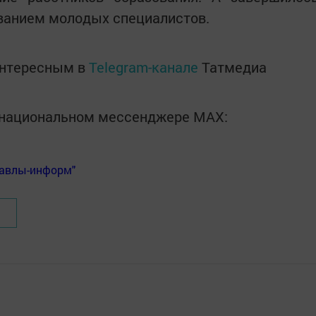
ованием молодых специалистов.
интересным в
Telegram-канале
Татмедиа
в национальном мессенджере MАХ:
Бавлы-информ"