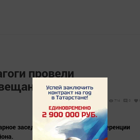
агоги провели
вещание (фото)
714
0
арное заседание августовской конференции
йона.