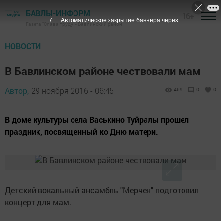
БАВЛЫ-ИНФОРМ
16+
6
Автоматическое закрытие баннера через
Газета "Слава труду" - Бавлинский район
НОВОСТИ
В Бавлинском районе чествовали мам
Автор,
29 ноября 2016 - 06:45
469
0
0
В доме культуры села Васькино Туйралы прошел
праздник, посвященный ко Дню матери.
Детский вокальный ансамбль "Мерчен" подготовил
концерт для мам.