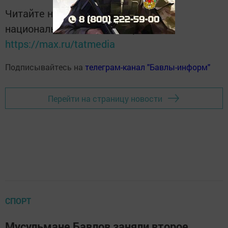
Читайте новости Татарстана в
национальном мессенджере MАХ:
https://max.ru/tatmedia
Подписывайтесь на
телеграм-канал "Бавлы-информ"
Перейти на страницу новости
СПОРТ
Мусульмане Бавлов заняли второе