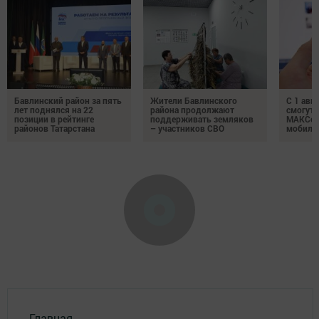
Бавлинский район за пять
Жители Бавлинского
С 1 авг
лет поднялся на 22
района продолжают
смогут 
позиции в рейтинге
поддерживать земляков
МАКСом
районов Татарстана
– участников СВО
мобиль
Главная