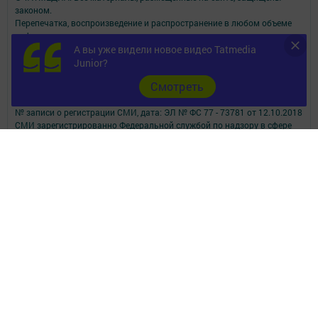
законом.
Перепечатка, воспроизведение и распространение в любом объеме
информации,
А вы уже видели новое видео Tatmedia
размещенной на сайте, возможна только с письменного согласия
редакций СМИ.
Junior?
При поддержке Республиканского агентства по печати и массовым
Cмотреть
коммуникациям.
Наименование СМИ: Бавлы-информ
№ записи о регистрации СМИ, дата: ЭЛ № ФС 77 - 73781 от 12.10.2018
СМИ зарегистрированно Федеральной службой по надзору в сфере
связи,
информационных технологий и массовых коммуникаций
ФИО главного редактора: Кандаурова Мария Сергеевна
Адрес редакции: 423930, Российская Федерация, Республика
Татарстан, Бавлинский район, г.Бавлы, ул.Пионерская, д. 9
Телефон редакции: 5-64-47 (приемная)
Сообщить о фактах коррупции можно на эл.адрес редакции:
slava_trudu@bk.ru
Учредитель СМИ: АО «ТАТМЕДИА»
Антикоррупционная политика
АО «ТАТМЕДИА» использует «cookie»
для персонализации сервисов и
удобства пользователей сайтом.
Использование «cookie» можно отменить в настройках браузера.
Политика конфиденциальности