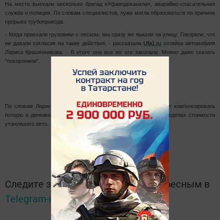
На место выехали несколько бригад «Уфаводоканала», аварийно-спасательная
служба и полиция. По словам специалистов, лужа могла образоваться по причине
прорыва трубопровода.
- Когда приехали грузовики с песком, мы сразу же вышли на улицу. Говорили, что
не давали согласия на такие действия, - рассказала
Ufa1.ru
хозяйка автомобиля
Лариса Крашенникова. - В итоге они все же его закопали. Можно даже сказать
"похоронили".
По словам Ларисы, существует возможность, что ей не будут компенсировать
потерю в денежном эквиваленте, а просто купят машину в пределах стоимости
утонувшего авто.
Следите за самым важным и интересным в
Telegram-канале
Татмедиа