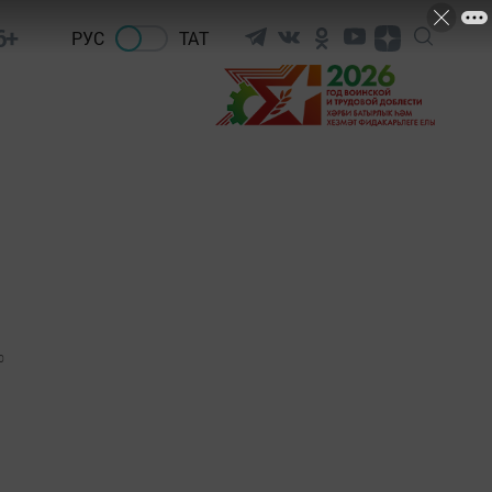
6+
РУС
ТАТ
0