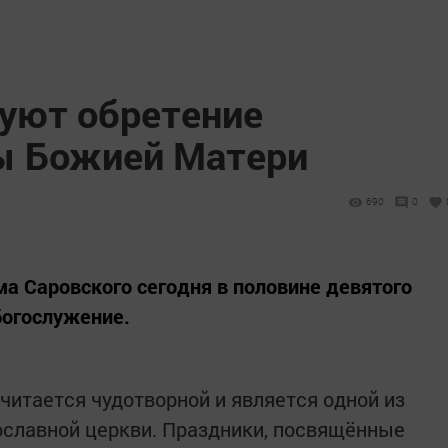
нуют обретение
ы Божией Матери
690
0
а Саровского сегодня в половине девятого
богослужение.
читается чудотворной и является одной из
ославной церкви. Праздники, посвящённые