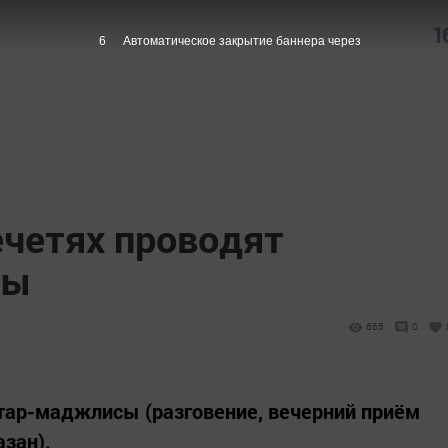
1
5
Автоматическое закрытие баннера через
ечетях проводят
зы
665
0
тар-маджлисы (разговение, вечерний приём
зан).