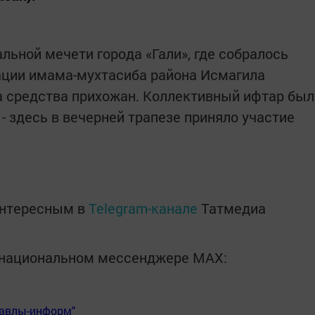
льной мечети города «Гали», где собралось
ации имама-мухтасиба района Исмагила
на средства прихожан. Коллективный ифтар был
 - здесь в вечерней трапезе приняло участие
интересным в
Telegram-канале
Татмедиа
в национальном мессенджере MАХ:
Бавлы-информ"