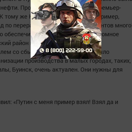
нефти. Проект был, его тогда ещё премьер-
К тому же Нурлат богат лесами. Например,
д по переработке древесины. Вариантов много
о обеспечить рабочими местами огромное
кий район граничит с Самарской,
блем со сбытом товара не должно было
низации производства в малых городах, таких,
влы, Буинск, очень актуален. Они нужны для
вил: «Путин с меня пример взял! Взял да и