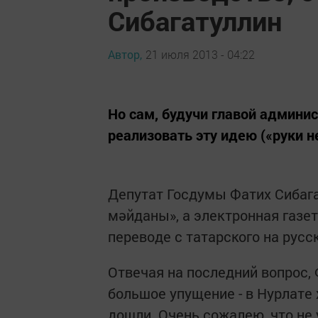
Сибагатуллин
Автор,
21 июля 2013 - 04:22
Но сам, будучи главой админис
реализовать эту идею («руки н
Депутат Госдумы Фатих Сибаг
мәйданы», а электронная газе
переводе с татарского на русс
Отвечая на последний вопрос, 
большое упущение - в Нурлате 
дошли. Очень сожалею, что не