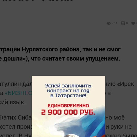
751
0
трации Нурлатского района, так и не смог
е дошли»), что считает своим упущением.
атуллин дал большое интервью изданию «Ирек
та
«БИЗНЕС Online»
опубликовала его в
кий язык.
Фатих Сибагатуллин сказал: «Ещё одно моё
хотел производство открыть, да так и руки не
 успел. В Нурлате добывают нефть, можно был