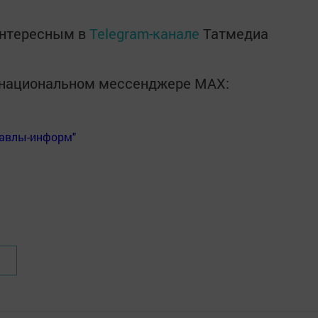
интересным в
Telegram-канале
Татмедиа
в национальном мессенджере MАХ:
Бавлы-информ"