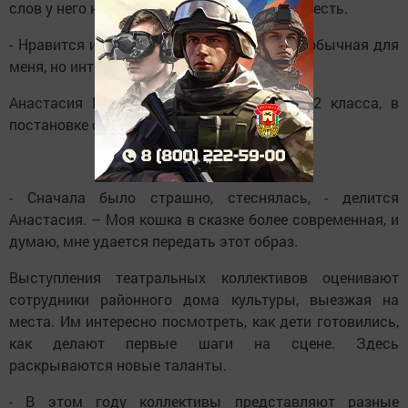
слов у него немного, но волнение все равно есть.
- Нравится играть на сцене, роль репки необычная для
меня, но интересно, - рассказывает Никита.
Анастасия Герасимова в коллективе со 2 класса, в
постановке она играет кошку.
- Сначала было страшно, стеснялась, - делится
Анастасия. – Моя кошка в сказке более современная, и
думаю, мне удается передать этот образ.
Выступления театральных коллективов оценивают
сотрудники районного дома культуры, выезжая на
места. Им интересно посмотреть, как дети готовились,
как делают первые шаги на сцене. Здесь
раскрываются новые таланты.
- В этом году коллективы представляют разные