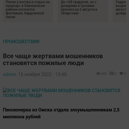
Песни у костра и отдых на
До +28 градусов, но с
Гидроме
природе: в Бавлинском
дождями и грозами:
выдалс
районе состоится
прогноз на 2 августа в
августе
фестиваль бардовской
Татарстане
дожди, 
песни
ПРОИСШЕСТВИЯ
Все чаще жертвами мошенников
становятся пожилые люди
admin,
16 ноября 2022 - 15:49
620
0
0
Пенсионерка из Омска отдала злоумышленникам 2,5
миллиона рублей