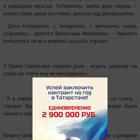
и подбором музыки. Готовились около двух недель –
учили слова, шили костюмы, думали над декорациями.
- Дети готовились с интересом, с желанием, очень
старались, - делится Валентина Филиппова. – Немного
волнуются, но все должны сыграть хорошо.
У Ярика Савельева главная роль - играть дедушку на
сцене до этого ему не приходилось.
- Я в первый раз выхожу в таком образе на сцену, -
говорит Ярик. – Роль деда нравится, вначале было
немного необычно, но вжился.
Никите Шевелеву досталась роль Репки. По сценарию