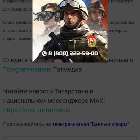
профессионалам, имеющим специальную лицензию. Ее используют
для больших салютов.
Стоит добавить, что продающаяся в России новогодняя пиротехника
в основном китайского производства. В ней применяются черные
пороха, имеющие малую скорость горения.
Следите за самым важным и интересным в
Telegram-канале
Татмедиа
Читайте новости Татарстана в
национальном мессенджере MАХ:
https://max.ru/tatmedia
Подписывайтесь на
телеграм-канал "Бавлы-информ"