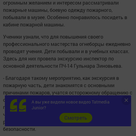
огромным желанием и интересом рассматривали
пожарные машины, боевую одежду пожарного,
побывали в музее. Особенно понравилось посидеть в
кабине пожарной машины.
Ученики узнали, что для повышения своего
профессионального мастерства огнеборцы ежедневно
проводят учения. Дети побывали и в учебных классах.
Здесь для них провела экскурсию инспектор по
основной деятельности ПЧ-14 Гульнара Зиновьева.
- Благодаря такому мероприятию, как экскурсия в
пожарную часть, дети знакомятся с основными
причинами пожаров, учатся осторожному обращению с
огнём, быстро действовать в случае возникновения
А вы уже видели новое видео Tatmedia
пожара, - говорит Гульнара Зиновьева. - Для того,
Junior?
чтобы новогодние каникулы были всем только на
Cмотреть
радость дети должны знать о правилах пожарной
безопасности.