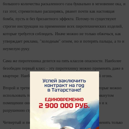
большого количества раскаленного газа буквально в мгновение ока, и
газ этот, стремительно расширяясь, рванет почти как настоящая
бомба, пусть и без бризантного эффекта. Потому-то существуют
строгие инструкции на применение всех пиротехнических изделий,
которые требуется соблюдать. Иначе можно не только обжечься, как
утверждает реклама, "холодным" огнем, но и потерять пальцы, а то и
неумелую руку.
Сама же пиротехника делится на пять классов опасности. Наиболее
безобиден первый класс - эту пиротехнику можно применять даже в
квартире. Наиболее известен в этом классе бенгальский огонь.
Второй и третий класс присваивается тем шутихам, которые можно
использовать только на открытом воздухе, так как в замкнутом
помещении они могут привести не только к пожару, но и к
разрушению строительных конструкций.
Четвертый и пятый класс пиротехники разрешено применять только