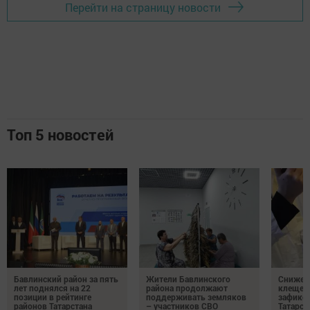
Перейти на страницу новости
Топ 5 новостей
Бавлинский район за пять
Жители Бавлинского
Снижени
лет поднялся на 22
района продолжают
клещей
позиции в рейтинге
поддерживать земляков
зафикс
районов Татарстана
– участников СВО
Татарст