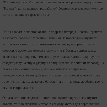
"Российской газете" отвечают специалисты оборонного предприятия
"Базальт", занимающиеся разработкой боеприпасов для вооруженных
сил и знающие о взрывчатке все.
По их словам, основное отличие подрыва петарды и боевой гранаты -
в скорости горения "взрывной" начинки. В новогодних шутихах
используется порох и пиротехнические смеси, которые горят со
скоростью несколько метров в секунду. А в боевых вызрывчатых
веществах эта скорость измеряется уже километрами в секунду, что
создает разрушающую ударную волну. Красивые зонтики новогодних
ракет - это именно горение, причем зачастую специально
замедленное особыми добавками. Взрыв тротиловой шашки - тоже
горение, но так называемого бризантного типа, когда дробится все, с
чем он соприкасается.
Однако если новогодняя пиротехника начнет гореть в замкнутом
объеме, то и нескольких метров в секунду хватит для образования