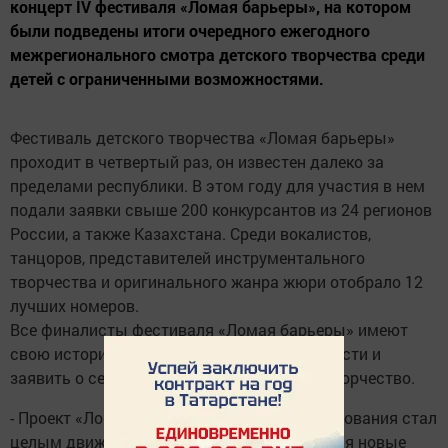
концерт IV фестиваля «Ломая барьеры», на котором
были подведены итоги очередного ежегодного
межрегионального смотра детского творчества среди
детей с ограниченными возможностями.
Фестиваль детского творчества «Ломая барьеры»
проходит в четвертый раз, он известен далеко за
пределами республики. В этом году для участия в нем
подали заявки свыше 200 конкурсантов из 24 регионов
России, а также Казахстана. Среди вокалистов,
танцоров, представителей инструментального
творчества и оригинального жанра жюри отобрало 12
лучших номеров.
Все финалисты фестиваля «Ломая барьеры» имеют
свою историю преодоления. Пройти трудности и
заявить о себе каждому из них помогает творчество.
- Проект «Ломая барьеры» за годы существования стал
целым движением. В его рамках появляются новые