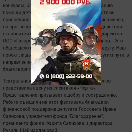
конкурсы, благотворительные акции, к оказанию
помощи детям с ограниченными возможностями
присоединяются новые партнеры. Проект динамичен,
он прогрессирует, и я рад, что форм взаимодействия
становится больше, - отметил генеральный директор
ООО «Газпром трансгаз Уфа» Шамиль Шарипов. - Это
общее дело и дело каждого - помогать друг другу. Наш
проект лишь показывает и подсказывает другим пути, в
направлении которых можно развивать
благотворительность.
Театральная студия "Ангелы" «Благо» из Бавлов
представила сцену из спектакля «Черта».
Представление призывает к добру и состраданию.
Ребята съездили на этот фестиваль благодаря
финансовой поддержке депутата Госсовета Ирека
Салихова, учредителя фонда "Благодарение",
президента фонда Фарита Салихова и директора
Рузили Шаймардановой.