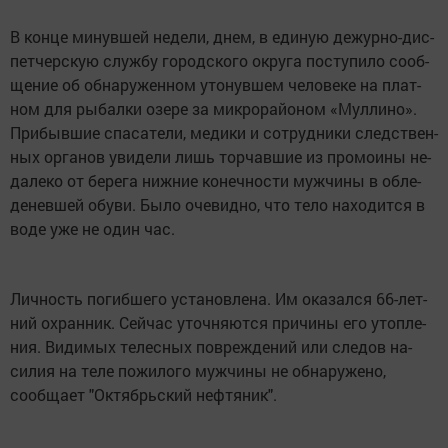
В кон­це ми­нув­шей не­дели, днем, в еди­ную де­жур­но-дис­
петчер­скую служ­бу го­род­ско­го ок­ру­га пос­ту­пило со­об­
ще­ние об об­на­ружен­ном уто­нув­шем че­лове­ке на плат­
ном для ры­бал­ки озе­ре за мик­ро­рай­оном «Мул­ли­но».
При­быв­шие спа­сате­ли, ме­дики и сот­рудни­ки следс­твен­
ных ор­га­нов уви­дели лишь тор­чавшие из про­мо­ины не­
дале­ко от бе­рега ниж­ние ко­неч­ности муж­чи­ны в об­ле­
денев­шей обу­ви. Было оче­вид­но, что те­ло на­ходит­ся в
во­де уже не один час.
Лич­ность по­гиб­ше­го ус­та­нов­ле­на. Им ока­зал­ся 66-лет­
ний ох­ранник. Сей­час уточ­ня­ют­ся при­чины его утоп­ле­
ния. Види­мых те­лес­ных пов­режде­ний или сле­дов на­
силия на те­ле по­жило­го муж­чи­ны не об­на­руже­но,
сообщает "Октябрьский нефтяник".