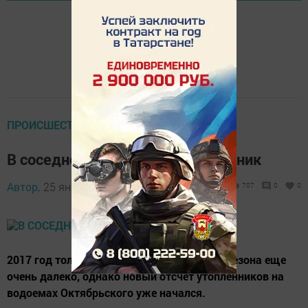
ПРОИСШЕСТВИЯ
В соседнем городе утонул охранник
Автор,
25 января 2017 - 16:10
707
0
0
2017 год толь­ко на­чал­ся и до ку­паль­но­го се­зона еще
очень да­леко, од­на­ко но­вый от­счет утоп­ленни­ков на
во­до­емах Октябрь­ско­го уже на­чал­ся.